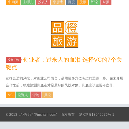
中间页
去哪儿
投资人
李彦宏
百度
股票
评论
财报
创业者：过来人的血泪 选择VC的7个关
投资并购
键点
选择合适的风投，对创业公司而言，是需要多方位考虑的重要一步。在未开展
合作之前，很难预测到底谁才是最好的风投对象。到底应该主要考虑什...
VC
投资人
评论
风投
© 2013
品橙旅游
(Pinchain.com) 版权所有
沪ICP备13042576号-1