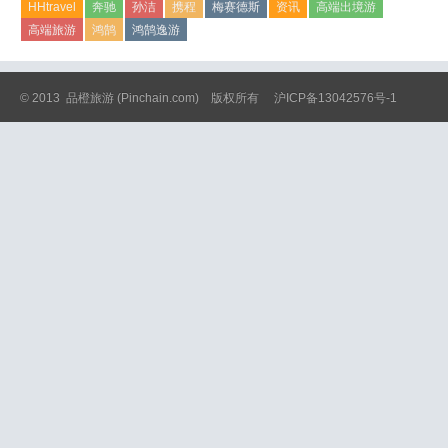
HHtravel
奔驰
孙洁
携程
梅赛德斯
资讯
高端出境游
高端旅游
鸿鹄
鸿鹄逸游
© 2013
品橙旅游
(Pinchain.com) 版权所有
沪ICP备13042576号-1