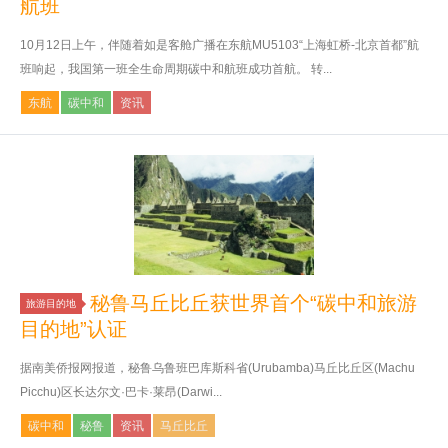
航班
10月12日上午，伴随着如是客舱广播在东航MU5103“上海虹桥-北京首都”航
班响起，我国第一班全生命周期碳中和航班成功首航。 转...
东航
碳中和
资讯
秘鲁马丘比丘获世界首个“碳中和旅游
旅游目的地
目的地”认证
据南美侨报网报道，秘鲁乌鲁班巴库斯科省(Urubamba)马丘比丘区(Machu
Picchu)区长达尔文·巴卡·莱昂(Darwi...
碳中和
秘鲁
资讯
马丘比丘