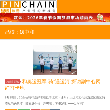
品橙旅游
品橙：碳中和
和奥运冠军“骑”遇运河 探访副中心网
旅游目的地
红打卡地
9月28日，20余位骑行爱好者在位于北京（通州）大运河文化旅游景区南区的
漕运码头集结，随着发令枪一声鸣响，“科技骑行——运河‘骑’...