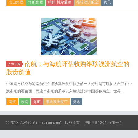
南山集团
海航集团
约翰·博尔盖蒂
维珍澳洲航空
资讯
南航：与海航评估收购维珍澳洲航空的
投资并购
股份价值
中国南方航空与海南航空在维珍澳洲航空持股的一大好处是可以扩大自己在中
澳市场的覆盖面，而这个市场的乘客以入境澳洲的中国游客为主。世界...
南航
收购
海航
维珍澳洲航空
资讯
© 2013
品橙旅游
(Pinchain.com) 版权所有
沪ICP备13042576号-1