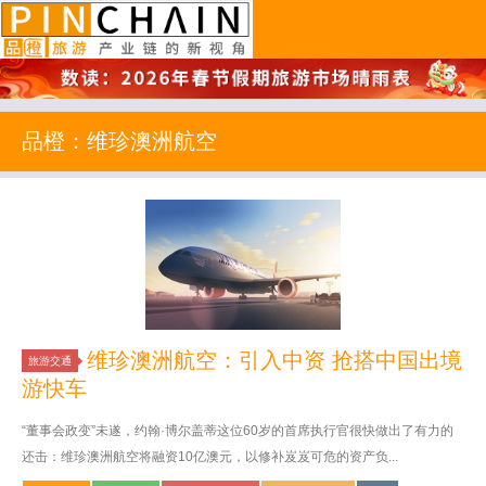
品橙旅游
品橙：维珍澳洲航空
维珍澳洲航空：引入中资 抢搭中国出境
旅游交通
游快车
“董事会政变”未遂，约翰·博尔盖蒂这位60岁的首席执行官很快做出了有力的
还击：维珍澳洲航空将融资10亿澳元，以修补岌岌可危的资产负...