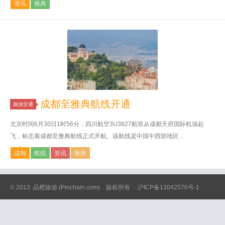
资讯
雅典
成都至雅典航线开通
旅游交通
北京时间6月30日1时56分，四川航空3U3827航班从成都天府国际机场起
飞，标志着成都至雅典航线正式开航。该航线是中国中西部地区...
成都
航线
资讯
雅典
© 2013
品橙旅游
(Pinchain.com) 版权所有
沪ICP备13042576号-1