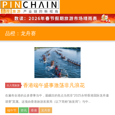
品橙旅游
品橙：龙舟赛
香港端午盛事激荡非凡浪花
出入境旅游
在遍布全港的众多赛事当中，最瞩目的焦点当然非“2025永明香港国际龙舟邀
请赛”莫属。这项由香港旅游发展局（以下简称“旅发局”）与中...
端午节
资讯
香港
龙舟赛