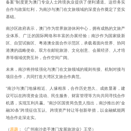
备案”制度更为澳门专业人士跨境执业提供了便利通道。这些务实
合作与政策红利，为南沙与澳门在文旅领域的深度合作奠定了坚实
基础。
南沙区政府表示，澳门作为世界旅游休闲中心，拥有成熟的文旅产
业体系、广泛的国际网络和丰富的办展经验；南沙作为国家级新
区、自贸试验区、粤港澳全面合作示范区，承载着面向世界、协同
港澳的战略使命。双方在邮轮旅游、文化创意、会展经济、人才培
养等领域优势互补，合作空间广阔。
未来，南沙将持续强化与澳门在文旅领域的规则衔接、机制对接与
项目合作，共同打造大湾区文旅合作典范。
“南沙与澳门地缘相近、人缘相亲，合作历史悠久、成效显著，建
议可以在跨境资金流动、民生服务、财富管理等方向共同寻找合作
机遇，实现互利共赢。”南沙区国资局负责人指出，南沙推出的“金
融30条”跨境征信互认、跨境资产转让等创新举措，以金融赋能两
地合作走深走实。
（
原题
：《广州南沙牵手澳门发展旅游业》王坚）