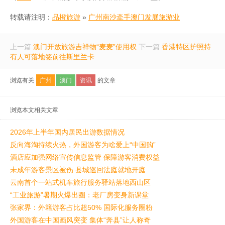
转载请注明：
品橙旅游
»
广州南沙牵手澳门发展旅游业
上一篇
澳门开放旅游吉祥物“麦麦”使用权
下一篇
香港特区护照持
有人可落地签前往斯里兰卡
浏览有关
广州
澳门
资讯
的文章
浏览本文相关文章
2026年上半年国内居民出游数据情况
反向海淘持续火热，外国游客为啥爱上“中国购”
酒店应加强网络宣传信息监管 保障游客消费权益
未成年游客景区被伤 县城巡回法庭就地开庭
云南首个一站式机车旅行服务驿站落地西山区
“工业旅游”暑期火爆出圈：老厂房变身新课堂
张家界：外籍游客占比超50% 国际化服务圈粉
外国游客在中国画风突变 集体“奔县”让人称奇