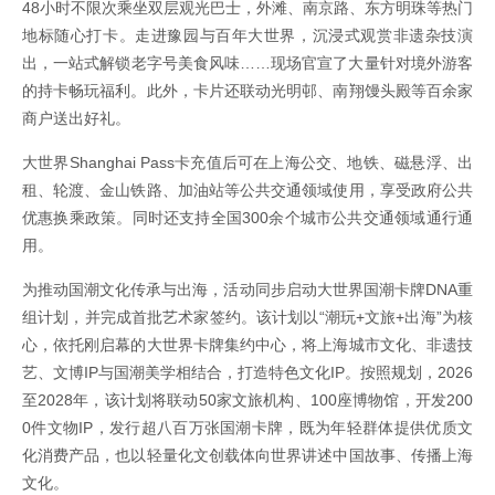
48小时不限次乘坐双层观光巴士，外滩、南京路、东方明珠等热门
地标随心打卡。走进豫园与百年大世界，沉浸式观赏非遗杂技演
出，一站式解锁老字号美食风味……现场官宣了大量针对境外游客
的持卡畅玩福利。此外，卡片还联动光明邨、南翔馒头殿等百余家
商户送出好礼。
大世界Shanghai Pass卡充值后可在上海公交、地铁、磁悬浮、出
租、轮渡、金山铁路、加油站等公共交通领域使用，享受政府公共
优惠换乘政策。同时还支持全国300余个城市公共交通领域通行通
用。
为推动国潮文化传承与出海，活动同步启动大世界国潮卡牌DNA重
组计划，并完成首批艺术家签约。该计划以“潮玩+文旅+出海”为核
心，依托刚启幕的大世界卡牌集约中心，将上海城市文化、非遗技
艺、文博IP与国潮美学相结合，打造特色文化IP。按照规划，2026
至2028年，该计划将联动50家文旅机构、100座博物馆，开发200
0件文物IP，发行超八百万张国潮卡牌，既为年轻群体提供优质文
化消费产品，也以轻量化文创载体向世界讲述中国故事、传播上海
文化。