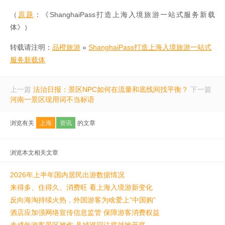
（
原题
：《ShanghaiPass打造上海入境旅游一站式服务新载
体》）
转载请注明：
品橙旅游
»
ShanghaiPass打造上海入境旅游一站式
服务新载体
上一篇
法治日报：景区NPC如何在流量和底线间找平衡？
下一篇
河南一景区现用词不当标语
浏览有关
上海
资讯
的文章
浏览本文相关文章
2026年上半年国内居民出游数据情况
来得多、住得久、消费旺 看上海入境游新变化
反向海淘持续火热，外国游客为啥爱上“中国购”
酒店应加强网络宣传信息监管 保障游客消费权益