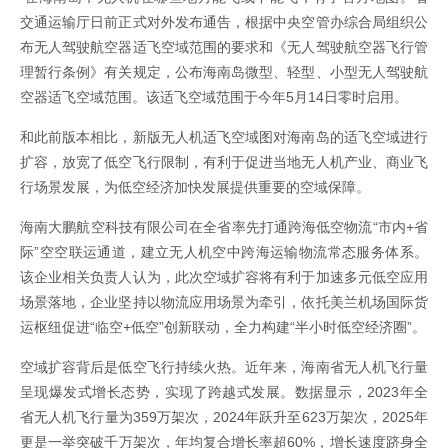
交通运输厅日前正式对外发布通告，根据中央空管办综合局组织公
布无人驾驶航空器适飞空域范围的要求和《无人驾驶航空器飞行管
理暂行条例》有关规定，公布海南岛微型、轻型、小型无人驾驶航
空器适飞空域范围。该适飞空域范围于今年5月14日零时启用。
和此前版本相比，新版无人机适飞空域图对海南岛的适飞空域进行
扩容，放宽了低空飞行限制，有利于促进当地无人机产业、商业飞
行场景发展，为低空经济加快发展提供重要的空域保障。
海南大鹏航空科技有限公司在全省率先打通跨海低空物流“市内+省
际”空空联运通道，建立无人机空中跨海运输物流常态服务体系。
该企业相关负责人认为，此次空域扩容将有利于加速多元低空应用
场景落地，企业坚持以物流应用场景为牵引，依托美兰机场国际货
运枢纽促进“临空+低空”创新联动，全力构建“半小时低空经济圈”。
空域扩容背后是低空飞行持续火热。近年来，海南省无人机飞行量
呈现爆发式增长态势，实现了跨越式发展。数据显示，2023年全
省无人机飞行量为359万架次，2024年跃升至623万架次，2025年
更是一举突破千万架次，年均复合增长率超60%，增长速度跻身全