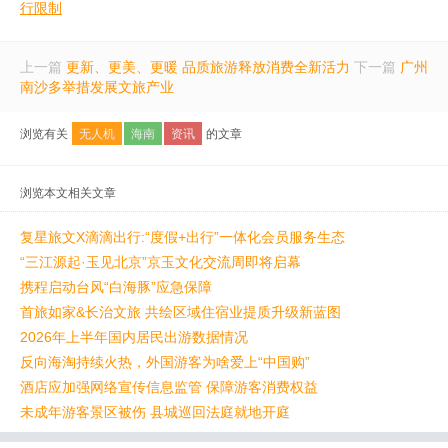
行限制
上一篇
更新、更美、更暖 品质旅游释放消费全新活力
下一篇
广州
南沙多举措发展文旅产业
浏览有关
无人机
海南
资讯
的文章
浏览本文相关文章
复星旅文X滴滴出行:“度假+出行”一体化会员服务生态
“三江源起·玉见北京”京玉文化交流周即将启幕
携程启动台风“白海豚”应急保障
首旅如家&长治文旅 共绘区域住宿业提质升级新蓝图
2026年上半年国内居民出游数据情况
反向海淘持续火热，外国游客为啥爱上“中国购”
酒店应加强网络宣传信息监管 保障游客消费权益
未成年游客景区被伤 县城巡回法庭就地开庭