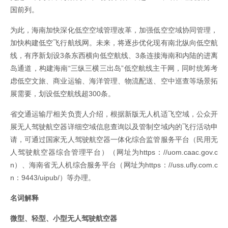
国前列。
为此，海南加快深化低空空域管理改革，加强低空空域协同管理，
加快构建低空飞行航线网。未来，将逐步优化现有南北纵向低空航
线，有序新划设3条东西横向低空航线、3条连接海南和内陆的进离
岛通道，构建海南“三纵三横三出岛”低空航线主干网，同时统筹考
虑低空文旅、商业运输、海洋管理、物流配送、空中巡查等场景拓
展需要，划设低空航线超300条。
省交通运输厅相关负责人介绍，根据新版无人机适飞空域，公众开
展无人驾驶航空器详细空域信息查询以及管制空域内的飞行活动申
请，可通过国家无人驾驶航空器一体化综合监管服务平台（民用无
人驾驶航空器综合管理平台）（网址为https：//uom.caac.gov.c
n）、海南省无人机综合服务平台（网址为https：//uss.ufly.com.c
n：9443/uipub/）等办理。
名词解释
微型、轻型、小型无人驾驶航空器