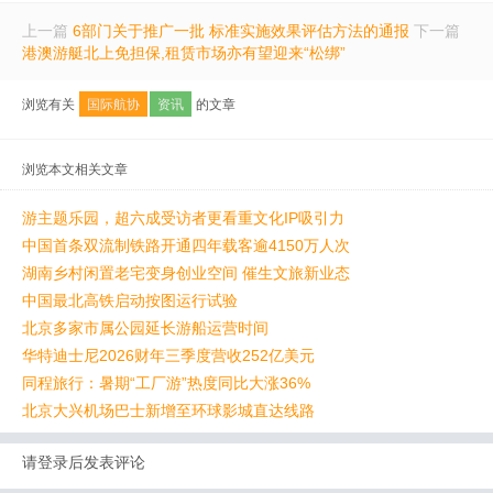
上一篇
6部门关于推广一批 标准实施效果评估方法的通报
下一篇
港澳游艇北上免担保,租赁市场亦有望迎来“松绑”
浏览有关
国际航协
资讯
的文章
浏览本文相关文章
游主题乐园，超六成受访者更看重文化IP吸引力
中国首条双流制铁路开通四年载客逾4150万人次
湖南乡村闲置老宅变身创业空间 催生文旅新业态
中国最北高铁启动按图运行试验
北京多家市属公园延长游船运营时间
华特迪士尼2026财年三季度营收252亿美元
同程旅行：暑期“工厂游”热度同比大涨36%
北京大兴机场巴士新增至环球影城直达线路
请登录后发表评论