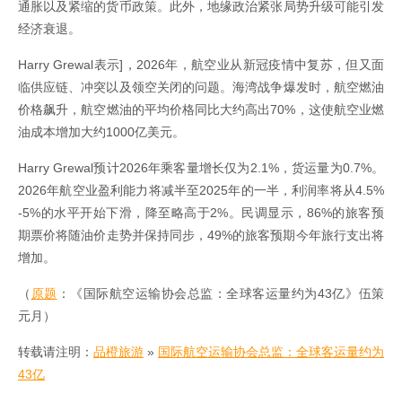
通胀以及紧缩的货币政策。此外，地缘政治紧张局势升级可能引发
经济衰退。
Harry Grewal表示]，2026年，航空业从新冠疫情中复苏，但又面
临供应链、冲突以及领空关闭的问题。海湾战争爆发时，航空燃油
价格飙升，航空燃油的平均价格同比大约高出70%，这使航空业燃
油成本增加大约1000亿美元。
Harry Grewal预计2026年乘客量增长仅为2.1%，货运量为0.7%。
2026年航空业盈利能力将减半至2025年的一半，利润率将从4.5%
-5%的水平开始下滑，降至略高于2%。民调显示，86%的旅客预
期票价将随油价走势并保持同步，49%的旅客预期今年旅行支出将
增加。
（
原题
：《国际航空运输协会总监：全球客运量约为43亿》伍策
元月）
转载请注明：
品橙旅游
»
国际航空运输协会总监：全球客运量约为
43亿