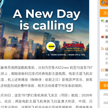
关
形象将亮相两架酷航客机，分别为空客A321neo 机型与波音787
航班上，都能体验到沉浸式经典电影主题氛围。电影主题飞机在
枕套，机上还将播放《蜘蛛侠：崭新之日》影视原声音乐。旅客
最
包含钥匙扣或折叠环保袋，相关活动请遵守对应条款细则。
20
月30日，波音787梦幻客机将执飞东京（羽田）航线；2026年
清迈航线。此后，两架电影主题飞机将执飞往返澳大利亚、中国、日
2
在日常运营中，这两架飞机也会执行其他常规航线。即便旅客并