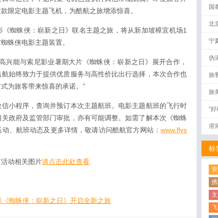
国
这款限定电影主题飞机，为酷航之旅增添惊喜。
北
影《蜘蛛侠：崭新之日》联名主题之旅，将从新加坡樟宜机场1
宁
有蜘蛛侠电影主题装置。
伪
很高兴能与索尼影业暑期大片《蜘蛛侠：崭新之日》展开合作，
量
酷航始终致力于提供优质服务与高性价比出行选择，本次合作也
旅
式为旅客带来惊喜的承诺。”
旅
微信小程序，查询并预订本次主题航班。电影主题航班的飞行时
“
相关政府及监管部门审批，亦有可能调整。如需了解本次《蜘蛛
溶
活动、航班动态及更多详情，敬请访问酷航官方网站：
www.flys
标
广活动相关图片
请点击此处查看
.
资
携
文
影《蜘蛛侠：崭新之日》开启全新之旅
飞