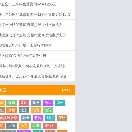
泰航空：上半年集团盈利62.43亿港元
京世界公园的免票账本:平日游客量提升超10倍
夏原州“村BA”落幕 赛事点燃乡村文体活力
满遗迹成打卡热地,文旅出圈何以锚定历史分
？
客携带充电宝自燃，长安航空通报
美大熊猫“宝力”迎来五周岁生日
好科技”成新看点 AI研学这股风吹到了入境游
洞品咖啡、泛舟苏州河 夏天更多避暑新玩法
签云
More
讯
译讯
评论
数据
酒店
原创
程
财报
北京
报告
投资
化和旅游部
融资
收购
邮轮
景区
猪
上海
海南
香港
旅行社