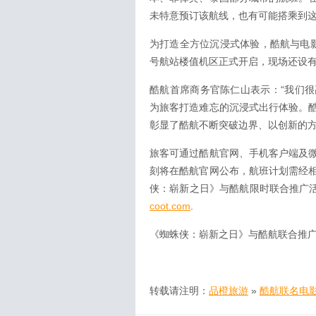
未特意预订该航线，也有可能搭乘到
为打造全方位沉浸式体验，酷航与电
号航站楼值机区正式开启，现场还设
酷航首席商务官陈仁山表示：“我们
为旅客打造难忘的沉浸式出行体验。
彰显了酷航不断突破边界、以创新的方
旅客可通过酷航官网、手机客户端及
刻将在酷航官网公布，航班计划需经
侠：崭新之日》与酷航限时联合推广
coot.com
.
《蜘蛛侠：崭新之日》与酷航联合推
转载请注明：
品橙旅游
»
酷航联名电