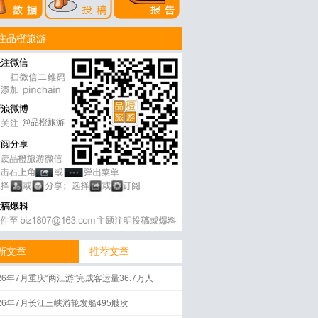
注品橙旅游
@品橙旅游
新文章
推荐文章
26年7月重庆“两江游”完成客运量36.7万人
026年7月长江三峡游轮发船495艘次