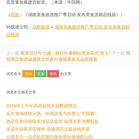
高质量发展建言献策。（来源：中国网）
（
原题
：《湖南美食旅游推广季启动 发布美食游精品线路》）
转载请注明：
品橙旅游
»
湖南美食旅游推广季启动 发布美食游精
品线路
上一篇
收客仅往年七成，旅行社暑期出境游花式“抢人”
下一篇
凯
悦酒店集团诚邀亚太区旅行者探索多元品牌体验
浏览有关
湖南
美食
资讯
的文章
浏览本文相关文章
2026年上半年国内居民出游数据情况
反向海淘持续火热，外国游客为啥爱上“中国购”
酒店应加强网络宣传信息监管 保障游客消费权益
未成年游客景区被伤 县城巡回法庭就地开庭
云南首个一站式机车旅行服务驿站落地西山区