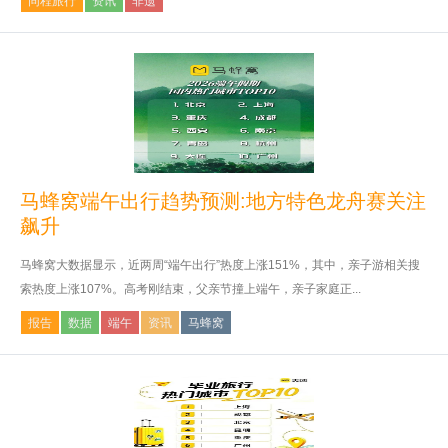
同程旅行
资讯
非遗
马蜂窝端午出行趋势预测:地方特色龙舟赛关注
飙升
马蜂窝大数据显示，近两周“端午出行”热度上涨151%，其中，亲子游相关搜
索热度上涨107%。高考刚结束，父亲节撞上端午，亲子家庭正...
报告
数据
端午
资讯
马蜂窝