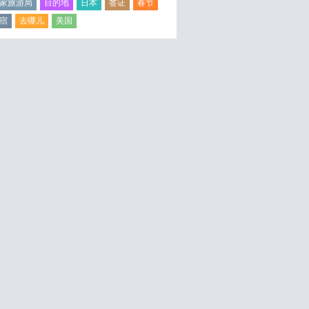
家旅游局
目的地
日本
签证
春节
宿
去哪儿
美国