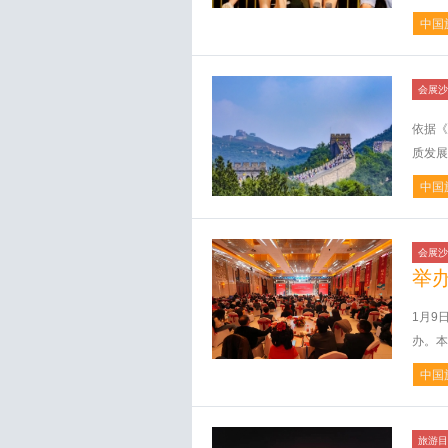
中国
会展沙
依据《
质发展
中国
会展沙
举
1月9
办。本
中国
旅游目