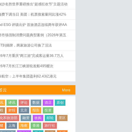
淘沙名胜世界重磅推出“超感狂欢节”主题活动
油费下调当日 美团：机票搜索量同比涨42%
nd ESG 评级出炉 首旅酒店连续两年获评AA
游市场强制消费问题典型案例（2026年第五
）
ST到摘牌，两家旅游公司换了活法
26年7月重庆“两江游”完成客运量36.7万人
026年7月长江三峡游轮发船495艘次
泰航空：上半年集团盈利62.43亿港元
签云
More
讯
译讯
评论
数据
酒店
原创
程
财报
北京
报告
投资
化和旅游部
融资
收购
邮轮
景区
猪
上海
海南
香港
旅行社