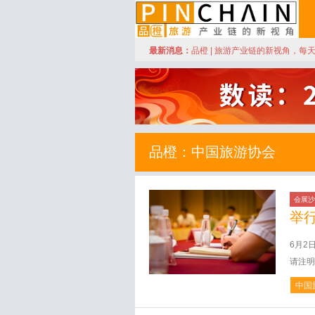
订阅
最新消息：
品橙 | 旅游产业链的新视角，每
品橙旅游
品橙：中国旅游协会
会展沙
举
6月2
请注明
中国