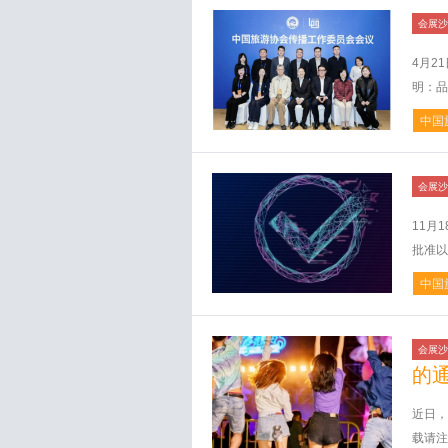
会展沙
4月2
明：品
中国
会展沙
11月
批准以
中国
会展沙
的
近日，
载请注