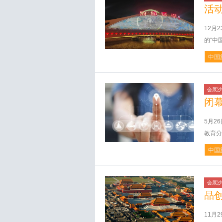
活
12月
的“中
中国
会展沙
闭
5月2
教育分
中国
会展沙
品
11月