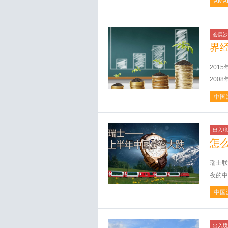
AMA
会展沙
界
201
200
中国
出入境
怎
瑞士联
夜的中
中国
出入境