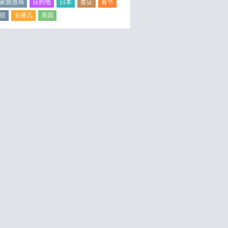
家旅游局
目的地
日本
签证
春节
宿
去哪儿
美国