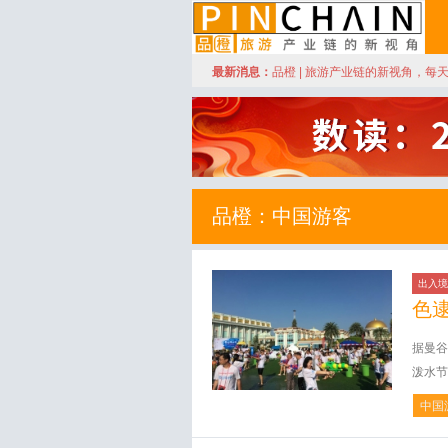
订阅
最新消息：
品橙 | 旅游产业链的新视角，每
品橙旅游
品橙：中国游客
出入境
色
据曼谷
泼水节
中国