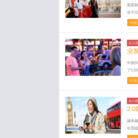
英国旅
业不仅
中国
出入境
业
中国作
了5,
中国
出入境
2.0
越来越
长迅猛