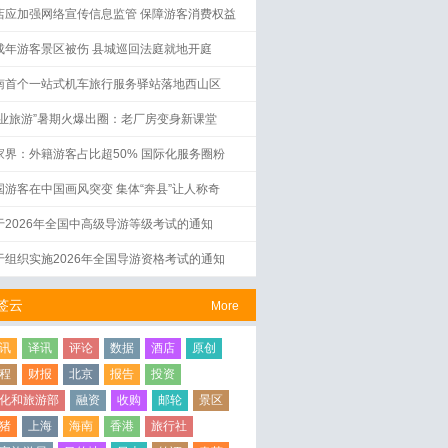
店应加强网络宣传信息监管 保障游客消费权益
成年游客景区被伤 县城巡回法庭就地开庭
南首个一站式机车旅行服务驿站落地西山区
工业旅游”暑期火爆出圈：老厂房变身新课堂
家界：外籍游客占比超50% 国际化服务圈粉
国游客在中国画风突变 集体“奔县”让人称奇
于2026年全国中高级导游等级考试的通知
于组织实施2026年全国导游资格考试的通知
签云
More
讯
译讯
评论
数据
酒店
原创
程
财报
北京
报告
投资
化和旅游部
融资
收购
邮轮
景区
猪
上海
海南
香港
旅行社