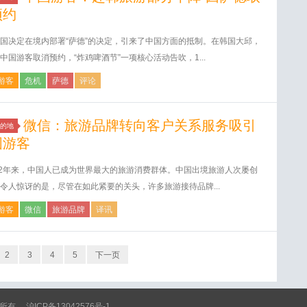
预约
国决定在境内部署“萨德”的决定，引来了中国方面的抵制。在韩国大邱，
中国游客取消预约，“炸鸡啤酒节”一项核心活动告吹，1...
游客
危机
萨德
评论
微信：旅游品牌转向客户关系服务吸引
的地
国游客
12年来，中国人已成为世界最大的旅游消费群体。中国出境旅游人次屡创
令人惊讶的是，尽管在如此紧要的关头，许多旅游接待品牌...
游客
微信
旅游品牌
译讯
2
3
4
5
下一页
 版权所有
沪ICP备13042576号-1