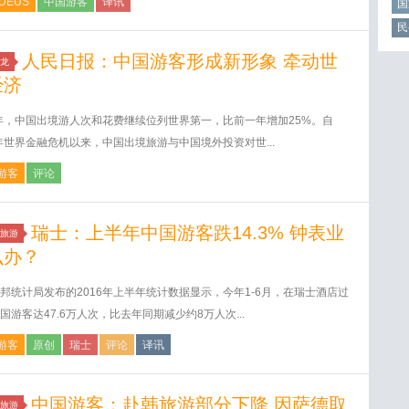
DEUS
中国游客
译讯
国
民
人民日报：中国游客形成新形象 牵动世
龙
经济
5年，中国出境游人次和花费继续位列世界第一，比前一年增加25%。自
8年世界金融危机以来，中国出境旅游与中国境外投资对世...
游客
评论
瑞士：上半年中国游客跌14.3% 钟表业
旅游
么办？
邦统计局发布的2016年上半年统计数据显示，今年1-6月，在瑞士酒店过
国游客达47.6万人次，比去年同期减少约8万人次...
游客
原创
瑞士
评论
译讯
中国游客：赴韩旅游部分下降 因萨德取
旅游