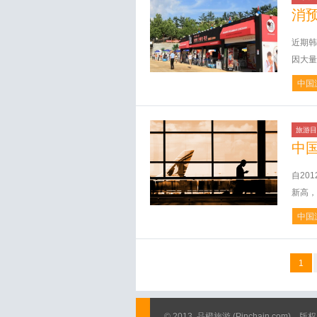
消
近期韩
因大量
中国
旅游目
中
自20
新高，
中国
1
© 2013
品橙旅游
(Pinchain.com)