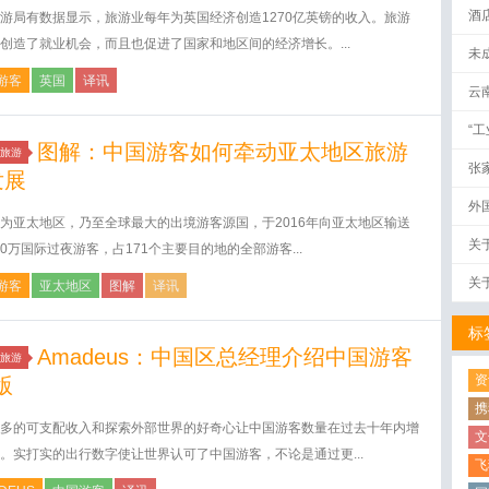
酒
游局有数据显示，旅游业每年为英国经济创造1270亿英镑的收入。旅游
创造了就业机会，而且也促进了国家和地区间的经济增长。...
未
游客
英国
译讯
云
“
图解：中国游客如何牵动亚太地区旅游
旅游
张
发展
外
为亚太地区，乃至全球最大的出境游客源国，于2016年向亚太地区输送
关
500万国际过夜游客，占171个主要目的地的全部游客...
关
游客
亚太地区
图解
译讯
标
Amadeus：中国区总经理介绍中国游客
旅游
资
版
携
多的可支配收入和探索外部世界的好奇心让中国游客数量在过去十年内增
文
。实打实的出行数字使让世界认可了中国游客，不论是通过更...
飞