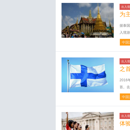
出入境
为
据泰国
入境游
中国
出入境
之
201
首。去
中国
出入境
体