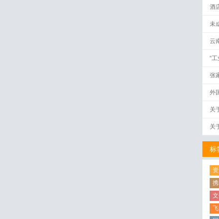
酒
未
云
“
张
外
关
关
标
资
携
文
飞