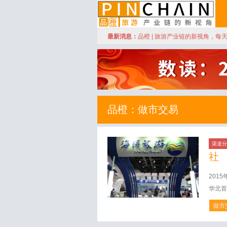
订阅
最新消息：
品橙 | 旅游产业链的新视角，每
品橙旅游
品橙：做市交易
渠道分
社
201
华北首
做市