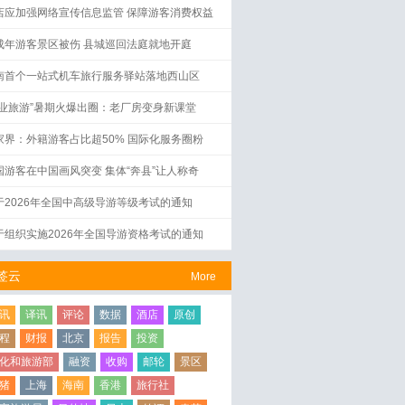
店应加强网络宣传信息监管 保障游客消费权益
成年游客景区被伤 县城巡回法庭就地开庭
南首个一站式机车旅行服务驿站落地西山区
工业旅游”暑期火爆出圈：老厂房变身新课堂
家界：外籍游客占比超50% 国际化服务圈粉
国游客在中国画风突变 集体“奔县”让人称奇
于2026年全国中高级导游等级考试的通知
于组织实施2026年全国导游资格考试的通知
签云
More
讯
译讯
评论
数据
酒店
原创
程
财报
北京
报告
投资
化和旅游部
融资
收购
邮轮
景区
猪
上海
海南
香港
旅行社