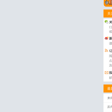
关
最
来
反