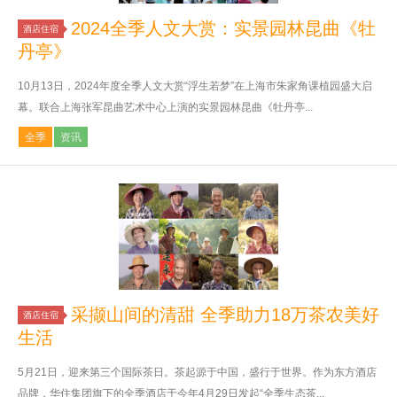
2024全季人文大赏：实景园林昆曲《牡
酒店住宿
丹亭》
10月13日，2024年度全季人文大赏“浮生若梦”在上海市朱家角课植园盛大启
幕。联合上海张军昆曲艺术中心上演的实景园林昆曲《牡丹亭...
全季
资讯
采撷山间的清甜 全季助力18万茶农美好
酒店住宿
生活
5月21日，迎来第三个国际茶日。茶起源于中国，盛行于世界。作为东方酒店
品牌，华住集团旗下的全季酒店于今年4月29日发起“全季生态茶...