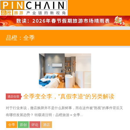
品橙旅游
品橙：全季
全季变全李，”真假李逵“的另类解读
酒店住宿
对于行业来说，撤店换牌并不是什么新鲜事，而在这件被“熟视”的事件背后又
有哪些发展趋势？ 转载请注明：品橙旅游 » 全季...
全季
原创
评论
酒店