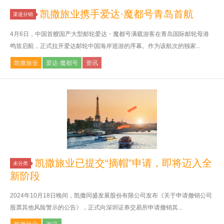
凯撒旅业携手爱达·魔都号青岛首航
渠道分销
4月6日，中国首艘国产大型邮轮爱达・魔都号满载游客在青岛国际邮轮母港
鸣笛启航，正式拉开爱达邮轮中国海岸巡游的序幕。作为该航次的独家...
凯撒旅业
爱达·魔都号
资讯
凯撒旅业已提交“摘帽”申请，即将迈入全
未分类
新阶段
2024年10月18日晚间，凯撒同盛发展股份有限公司发布《关于申请撤销公司
股票其他风险警示的公告》，正式向深圳证券交易所申请撤销其...