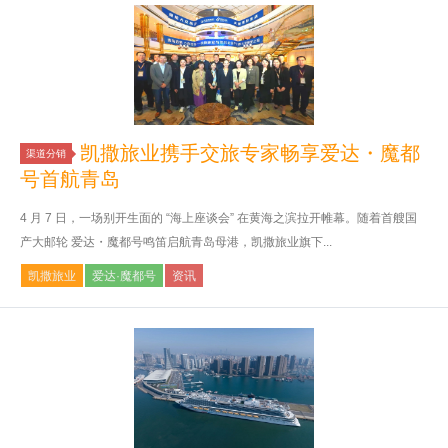
凯撒旅业携手交旅专家畅享爱达・魔都
渠道分销
号首航青岛
4 月 7 日，一场别开生面的 “海上座谈会” 在黄海之滨拉开帷幕。随着首艘国
产大邮轮 爱达・魔都号鸣笛启航青岛母港，凯撒旅业旗下...
凯撒旅业
爱达·魔都号
资讯