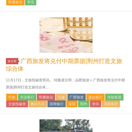
凯撒旅业
资讯
广西旅发将兑付中期票据|荆州打造文旅
未分类
综合体
11月17日，文旅投融资简讯。 转载请注明：品橙旅游 » 广西旅发将兑付中期
票据|荆州打造文旅综合体...
中旅
兴业银行
凯撒旅业
安徽
广西旅发
建设银行
张旅集团
文旅投融资
枫泾九丰
浙商银行
深圳
荆州
资讯
高新集团