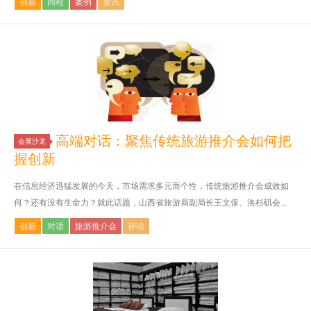
创新
同程
案例
资讯
高端对话：聚焦传统旅游推介会如何把
会展沙龙
握创新
在信息经济迅猛发展的今天，市场需求多元而个性，传统旅游推介会成效如
何？还有没有生命力？就此话题，山西省旅游局副局长王文保、洛杉矶会...
创新
对话
旅游推介会
评论