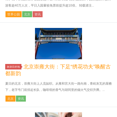
游客超40万人次，平日入园量较免票前提升超10倍。 转载请注...
世界公园
北京
资讯
北京崇雍大街：下足“绣花功夫”唤醒古
旅游目的地
都新韵
夏日的北京，崇雍大街上人流如织。从雍和宫大街一路向南，青砖灰瓦的屋檐
下，老字号门前排起长队，咖啡馆的香气与胡同里的烟火气交织升腾。...
北京
资讯