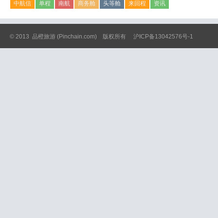
中航信
单程
南航
商务舱
头等舱
来回程
资讯
© 2013
品橙旅游
(Pinchain.com) 版权所有
沪ICP备13042576号-1