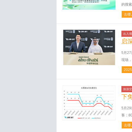
的搜索
去哪
出入境
启
5月2
现场，
20
旅游交
下
5月2
客：8
去哪