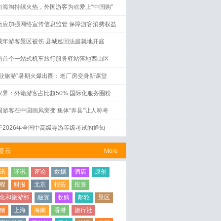
向海淘持续火热，外国游客为啥爱上“中国购”
店应加强网络宣传信息监管 保障游客消费权益
成年游客景区被伤 县城巡回法庭就地开庭
南首个一站式机车旅行服务驿站落地西山区
工业旅游”暑期火爆出圈：老厂房变身新课堂
家界：外籍游客占比超50% 国际化服务圈粉
国游客在中国画风突变 集体“奔县”让人称奇
于2026年全国中高级导游等级考试的通知
签云
More
讯
译讯
评论
数据
酒店
原创
程
财报
北京
报告
投资
化和旅游部
融资
收购
邮轮
景区
猪
上海
海南
香港
旅行社