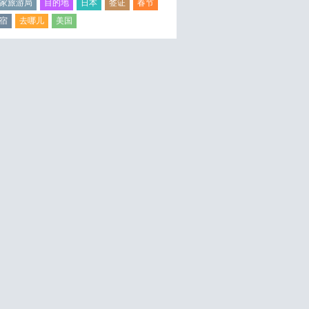
家旅游局
目的地
日本
签证
春节
宿
去哪儿
美国