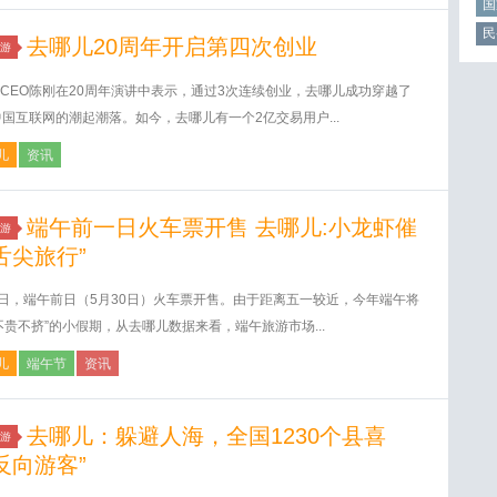
国
民
去哪儿20周年开启第四次创业
游
CEO陈刚在20周年演讲中表示，通过3次连续创业，去哪儿成功穿越了
中国互联网的潮起潮落。如今，去哪儿有一个2亿交易用户...
儿
资讯
端午前一日火车票开售 去哪儿:小龙虾催
游
舌尖旅行”
6日，端午前日（5月30日）火车票开售。由于距离五一较近，今年端午将
不贵不挤”的小假期，从去哪儿数据来看，端午旅游市场...
儿
端午节
资讯
去哪儿：躲避人海，全国1230个县喜
游
反向游客”