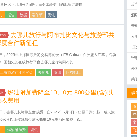
反
量环比上月增长2.5倍，民俗体验类目的地预订增幅...
儿
报告
数据
端午节
资讯
酒
未
去哪儿旅行与阿布扎比文化与旅游部共
旅游
云
深度合作新征程
“
7日，2025年上海国际旅游交易博览会（ITB China）在沪盛大启幕，活动
张
中国领先的在线旅行平台去哪儿旅行与阿布扎...
外
25上海旅游产业博览会
去哪儿
资讯
阿布扎比
关
燃油附加费降至10、0元 800公里(含)以
通
标
免收费用
资
9日，去哪儿从祥鹏航空获悉，自2025年6月5日（出票日期）起，成人旅
携
00公里以上航线每位旅客收取10元燃油附加费，8...
文
儿
燃油附加费
资讯
飞