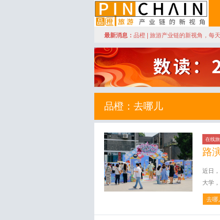
订阅
最新消息：
品橙 | 旅游产业链的新视角，每
品橙旅游
品橙：去哪儿
在线旅
路
近日，
大学，
去哪