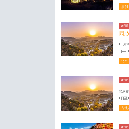
原创
旅游目
园
11月
日—3
北京
旅游目
北京密
1日至
古北
旅游目