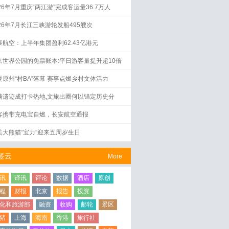
26年7月重庆“两江游”完成客运量36.7万人
026年7月长江三峡游轮发船495艘次
泰航空：上半年集团盈利62.43亿港元
京世界公园的免票账本:平日游客量提升超10倍
夏原州“村BA”落幕 赛事点燃乡村文体活力
满遗迹成打卡热地,文旅出圈何以锚定历史分
？
客携带充电宝自燃，长安航空通报
美大熊猫“宝力”迎来五周岁生日
签云
More
讯
译讯
评论
数据
酒店
原创
程
财报
北京
报告
投资
化和旅游部
融资
收购
邮轮
景区
猪
上海
海南
香港
旅行社