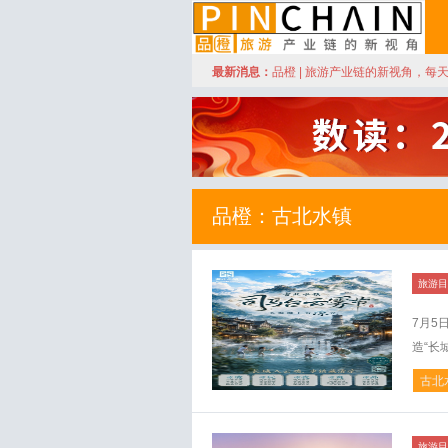
订阅
最新消息：
品橙 | 旅游产业链的新视角，每
品橙旅游
品橙：古北水镇
旅游目
7月5
造“长城
古北
旅游目