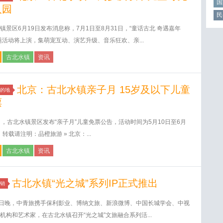
国
入园
民
镇景区6月19日发布消息称，7月1日至8月31日，“童话古北 奇遇嘉年
题活动将上演，集萌宠互动、演艺升级、音乐狂欢、亲...
古北水镇
资讯
北京：古北水镇亲子月 15岁及以下儿童
的地
票
日，古北水镇景区发布“亲子月”儿童免票公告，活动时间为5月10日至6月
。 转载请注明：品橙旅游 » 北京：...
古北水镇
资讯
古北水镇“光之城”系列IP正式推出
销
8日晚，中青旅携手保利影业、博纳文旅、新浪微博、中国长城学会、中视
机构和艺术家，在古北水镇召开“光之城”文旅融合系列活...