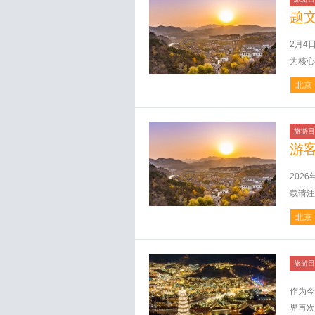
题
2月4
为核心
北京
旅游目
游
202
载请注
北京
旅游目
作为今
界再次