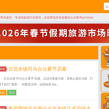
天带来及时、专业的旅游行业资讯，欢迎查找并添加微信公众账号pinchain
古北水镇司马台云雾节启幕
的地
日，古北水镇“司马台云雾节”启幕。以汤河雾森为笔，借青山溪谷为砚，打
下的25°夏夜”。 转载请注明：品橙旅游 &ra...
水镇
资讯
春节期间北京密云古北水镇正式启动主
的地