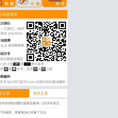
注品橙旅游
@品橙旅游
新文章
推荐文章
游市场强制消费问题典型案例（2026年第五
）
ST到摘牌，两家旅游公司换了活法