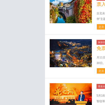
票
古北水
华”主
北京
旅游目
免
月11
30日
北京
渠道分
5月1
智信等