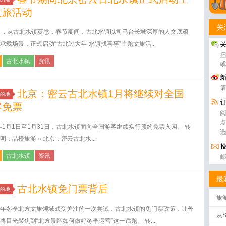
文旅活动
关
日，从古北水镇获悉，春节期间，古北水镇以司马台长城深厚的人文底蕴
承载场景，正式启动“古北过大年·水镇找喜事”主题文旅活...
古北水镇
资讯
北京：密云古北水镇1月将继续对全国
的地
客免票
6年1月1日至1月31日，古北水镇面向全国游客继续实行预约免票入园。 转
明：品橙旅游 » 北京：密云古北水...
古北水镇
资讯
最
古北水镇免门票背后
的地
旅
批
年冬季北方文旅领域颇受关注的一次尝试，古北水镇的免门票政策，让外
从
将目光聚焦到“北方景区如何做好冬季运营”这一话题。 转...