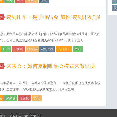
会
旅游
时尚
爱旅行
资讯
国
民
易到用车：携手唯品会 加推“易到用机”服
通
息，易到用车已与唯品会达成合作，双方将在品质生活领域展开一系列的
销，首轮上线主题是在唯品会购买奔驰S级轿车，购车车主可...
O2O
公务机
唯品会
易到用机
易到用车
资讯
来来会：如何复制唯品会模式来做出境
游
？
马唯品会自上市以来，连续四个季度盈利，一路飙升的股价也使资本市场
同行连连惊呼。而9月刚刚上线的来来会，计划靠复制...
会
来来会
来来网
资讯
 版权所有
沪ICP备13042576号-1