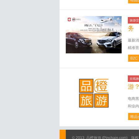
唯品
旅游交
务
最新消
精准营
B2C
在线旅
游
电商黑
和业内
唯品
© 2013
品橙旅游
(Pinchain.com)