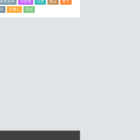
家旅游局
目的地
日本
签证
春节
宿
去哪儿
美国