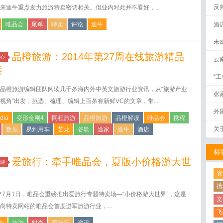
反
来途牛重点发力旅游特卖密切相关。但业内对此并不看好，...
唯品会
尾单
特卖
评论
途牛
酒
未
品橙旅游：2014年第27周在线旅游精品
心
云
读
“
品橙旅游编辑团队阅读几千条海内外中英文旅游行业资讯，从“旅游产业
张
视角”出发，挑选、梳理、编辑上百条有新鲜VC的文章，带...
外
dia
变形金刚4
同程旅游
品橙旅游
品橙解读
唯品会
携程
关
数据
易到用车
艺龙
谷歌
途家
途牛
酒店
标
爱旅行：牵手唯品会，夏版小价格游大世
游
资
携
4年7月1日，唯品会重磅推出爱旅行专题特卖场—“小价格游大世界”，这是
文
尚特卖网站的唯品会首度进军旅游行业，...
飞