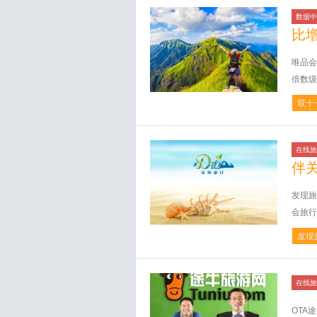
数据中
比
唯品会
倍数级
双十
在线旅
伴
发现旅
会旅行
发现
在线旅
OTA