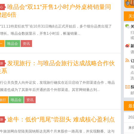
唯品会“双11”开售1小时户外桌椅销量同
心
增超6倍
关
“11.11特卖狂欢节”在10月31日晚8点正式开始后，多个细分品类出现了
增长。唯品会数据显示，开售1小时后，帐篷销量...
一
唯品会
资讯
发现旅行：与唯品会旅行达成战略合作伙
游
关系
行公关负责人向外证实，发现旅行确实在近日启动了外部渠道合作，唯品
频道也成为了其新年后开通的首个外部渠道。其官网销量占到...
旅行
唯品会
资讯
最
2
途牛：低价“甩尾”尝甜头 难成核心盈利点
游
来
途牛旅游网自登陆美国纳斯达克两个月来股价一路高涨，并实现翻番。这与