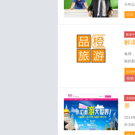
今年以
OTA
数据中
解
每周，
链的新
Expe
收购
在线旅
界
201
作为时