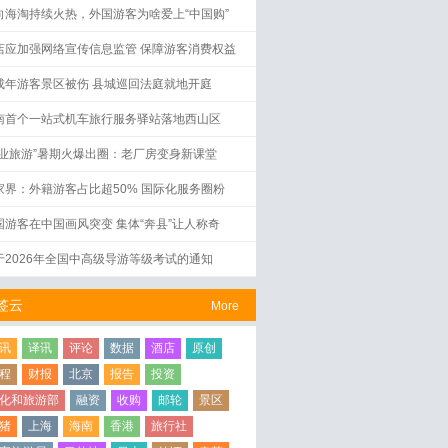
向海淘持续火热，外国游客为啥爱上“中国购”
店应加强网络宣传信息监管 保障游客消费权益
成年游客景区被伤 县城巡回法庭就地开庭
南首个一站式机车旅行服务驿站落地西山区
工业旅游”暑期火爆出圈：老厂房变身新课堂
家界：外籍游客占比超50% 国际化服务圈粉
国游客在中国画风突变 集体“奔县”让人称奇
于2026年全国中高级导游等级考试的通知
签云
More
讯
译讯
评论
数据
酒店
原创
程
财报
北京
报告
投资
化和旅游部
融资
收购
邮轮
景区
猪
上海
海南
香港
旅行社