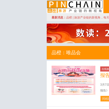
订阅
最新消息：
品橙 | 旅游产业链的新视角，每
品橙旅游
品橙：唯品会
在线旅
报
3月7
报告》
同程