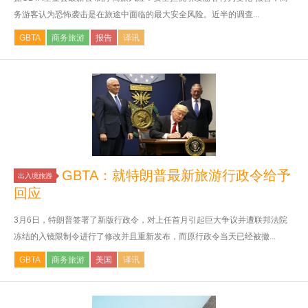
务游客认为恐怖袭击是在旅途中面临的最大安全风险。近半的调查...
GBTA
商务旅游
报告
译讯
GBTA：就特朗普最新旅游行政令给予
出入境旅游
回应
3月6日，特朗普签署了新版行政令，对上任首月引起巨大争议并遭联邦法院
冻结的入镜限制令进行了修改并且重新发布，而原行政令当天已经被撤...
GBTA
商务旅游
美国
译讯