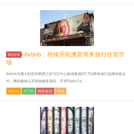
Airbnb：持续开拓澳新商务旅行住宿市
酒店住宿
场
Airbnb与澳大利亚和新西兰的飞行中心旅游集团(FCTG)商务旅行品牌续签合
约，继续被纳入其商旅服务项目。尽管Flight Ce...
airbnb
FCTG
商务旅游
译讯