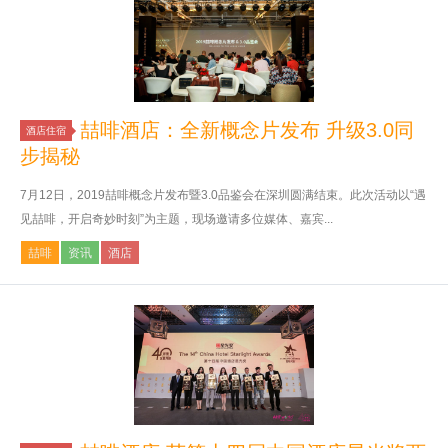
喆啡酒店：全新概念片发布 升级3.0同
酒店住宿
步揭秘
7月12日，2019喆啡概念片发布暨3.0品鉴会在深圳圆满结束。此次活动以“遇
见喆啡，开启奇妙时刻”为主题，现场邀请多位媒体、嘉宾...
喆啡
资讯
酒店