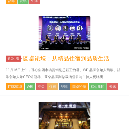
喆啡
资讯
铂涛
圆桌论坛：从精品住宿到品质生活
酒店住宿
11月16日上午，裸心集团市场营销副总裁王怡君、WEI品牌创始人魏黎、喆
啡创始人兼CEO许冠雄、亚朵品牌副总裁汤雪君与主持人杨晓明...
ITIS2018
WEI
亚朵
住宿
喆啡
圆桌论坛
裸心集团
资讯