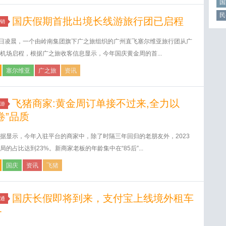
国
民
国庆假期首批出境长线游旅行团已启程
销
5日凌晨，一个由岭南集团旗下广之旅组织的广州直飞塞尔维亚旅行团从广
机场启程，根据广之旅收客信息显示，今年国庆黄金周的首...
塞尔维亚
广之旅
资讯
飞猪商家:黄金周订单接不过来,全力以
游
卷”品质
据显示，今年入驻平台的商家中，除了时隔三年回归的老朋友外，2023
局的占比达到23%。新商家老板的年龄集中在“85后”...
国庆
资讯
飞猪
国庆长假即将到来，支付宝上线境外租车
通
务