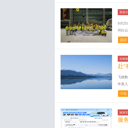
渠道分
9月2
州白云
国庆
在线旅
赴“
飞猪数
年新入
中秋
旅游交
服