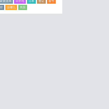
家旅游局
目的地
日本
签证
春节
宿
去哪儿
美国