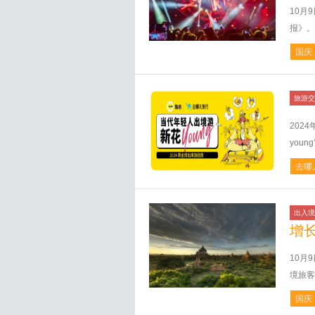
10月
报》。
国庆
旅游交
202
you
去哪
出入境
增长
10月
境旅客
国庆