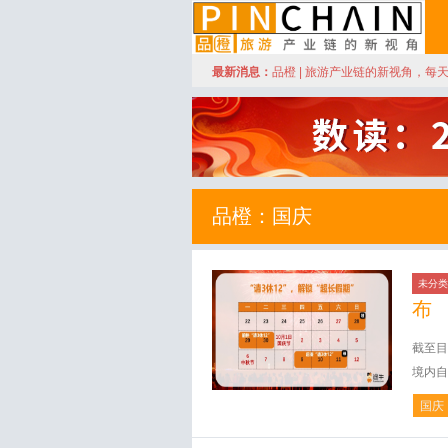
订阅
最新消息：
品橙 | 旅游产业链的新视角，每
品橙旅游
品橙：国庆
未分类
布
截至目
境内自
国庆