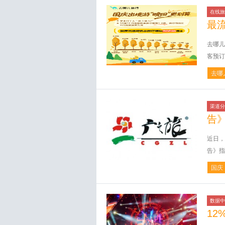
在线旅
最
去哪儿
客预订
去哪
渠道分
告
近日，
告》指
国庆
数据中
12