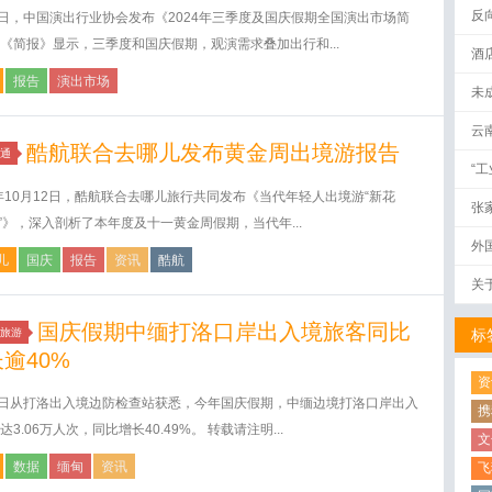
反
9日，中国演出行业协会发布《2024年三季度及国庆假期全国演出市场简
《简报》显示，三季度和国庆假期，观演需求叠加出行和...
酒
报告
演出市场
未
云
酷航联合去哪儿发布黄金周出境游报告
通
“
4年10月12日，酷航联合去哪儿旅行共同发布《当代年轻人出境游“新花
张
ng”》，深入剖析了本年度及十一黄金周假期，当代年...
外
儿
国庆
报告
资讯
酷航
关
国庆假期中缅打洛口岸出入境旅客同比
旅游
标
逾40%
资
9日从打洛出入境边防检查站获悉，今年国庆假期，中缅边境打洛口岸出入
携
达3.06万人次，同比增长40.49%。 转载请注明...
文
数据
缅甸
资讯
飞