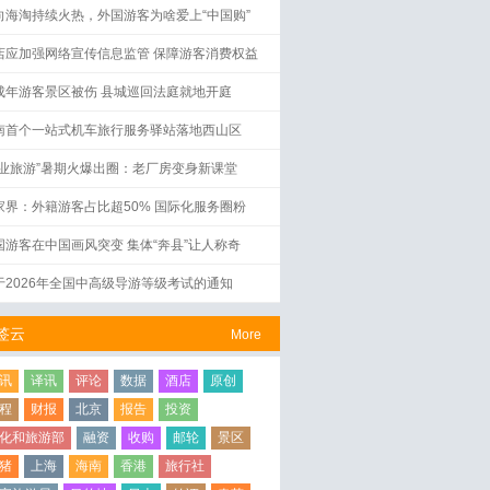
向海淘持续火热，外国游客为啥爱上“中国购”
店应加强网络宣传信息监管 保障游客消费权益
成年游客景区被伤 县城巡回法庭就地开庭
南首个一站式机车旅行服务驿站落地西山区
工业旅游”暑期火爆出圈：老厂房变身新课堂
家界：外籍游客占比超50% 国际化服务圈粉
国游客在中国画风突变 集体“奔县”让人称奇
于2026年全国中高级导游等级考试的通知
签云
More
讯
译讯
评论
数据
酒店
原创
程
财报
北京
报告
投资
化和旅游部
融资
收购
邮轮
景区
猪
上海
海南
香港
旅行社