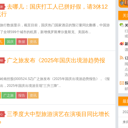
去哪儿：国庆打工人已拼好假，请3休12
游
流行
关
旅行数据显示，截至目前，国庆热门国家酒店的预订量同比翻番，中国游
了全球599个城市的机票，新增俄罗斯摩尔曼斯克、美国布...
儿
国庆
数据
资讯
广之旅发布《2025年国庆出境游趋势报
销
》
岭南控股(000524.SZ)广之旅发布《2025年国庆出境游趋势报告》，《报
出，2025年国庆出境游呈现“三升三降”...
广之旅
报告
资讯
最
2
三季度大中型旅游演艺在演项目同比增长
心
%
来