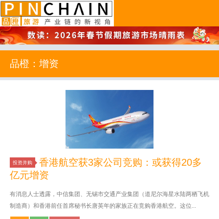
品橙旅游
品橙：增资
香港航空获3家公司竞购：或获得20多
投资并购
亿元增资
有消息人士透露，中信集团、无锡市交通产业集团（道尼尔海星水陆两栖飞机
制造商）和香港前任首席秘书长唐英年的家族正在竞购香港航空。这位...