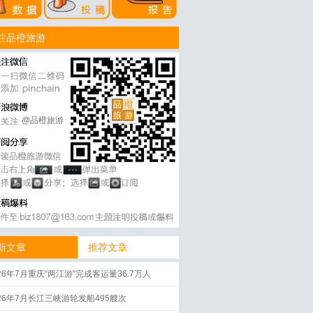
注品橙旅游
@品橙旅游
新文章
推荐文章
26年7月重庆“两江游”完成客运量36.7万人
026年7月长江三峡游轮发船495艘次