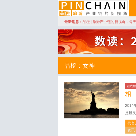
订阅
最新消息：
品橙 | 旅游产业链的新视角，每
品橙旅游
品橙：女神
在线旅
相
201
是显灵
代言
资讯