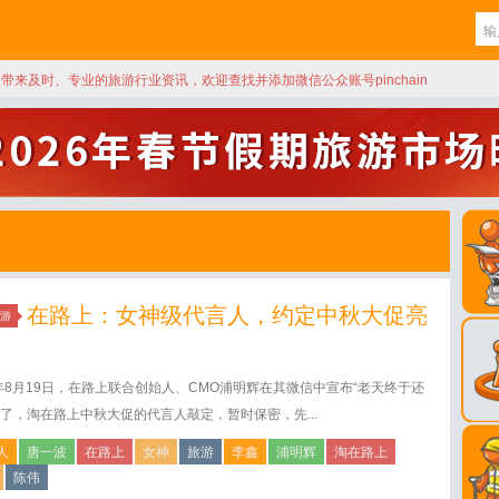
天带来及时、专业的旅游行业资讯，欢迎查找并添加微信公众账号pinchain
在路上：女神级代言人，约定中秋大促亮
游
4年8月19日，在路上联合创始人、CMO浦明辉在其微信中宣布“老天终于还
了，淘在路上中秋大促的代言人敲定，暂时保密，先...
人
唐一波
在路上
女神
旅游
李鑫
浦明辉
淘在路上
陈伟