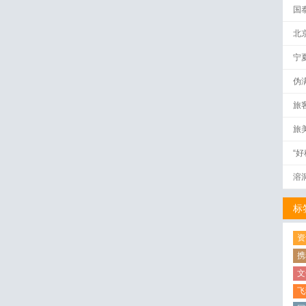
国
北
宁
伪
量
旅
旅
“
溶
标
资
携
文
飞