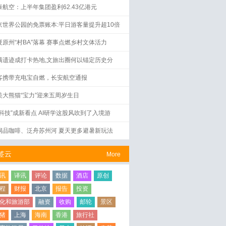
泰航空：上半年集团盈利62.43亿港元
京世界公园的免票账本:平日游客量提升超10倍
夏原州“村BA”落幕 赛事点燃乡村文体活力
满遗迹成打卡热地,文旅出圈何以锚定历史分
？
客携带充电宝自燃，长安航空通报
美大熊猫“宝力”迎来五周岁生日
好科技”成新看点 AI研学这股风吹到了入境游
洞品咖啡、泛舟苏州河 夏天更多避暑新玩法
签云
More
讯
译讯
评论
数据
酒店
原创
程
财报
北京
报告
投资
化和旅游部
融资
收购
邮轮
景区
猪
上海
海南
香港
旅行社