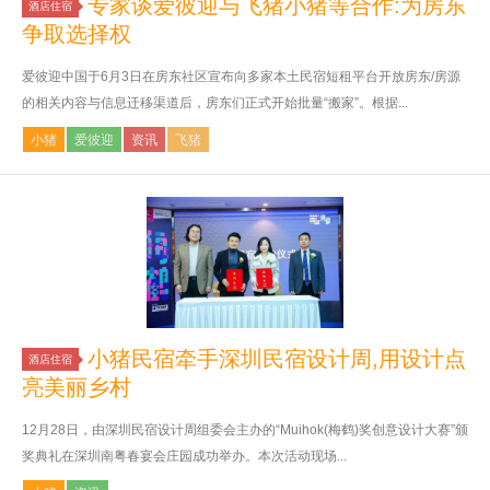
专家谈爱彼迎与飞猪小猪等合作:为房东
酒店住宿
争取选择权
爱彼迎中国于6月3日在房东社区宣布向多家本土民宿短租平台开放房东/房源
的相关内容与信息迁移渠道后，房东们正式开始批量“搬家”。根据...
小猪
爱彼迎
资讯
飞猪
小猪民宿牵手深圳民宿设计周,用设计点
酒店住宿
亮美丽乡村
12月28日，由深圳民宿设计周组委会主办的“Muihok(梅鹤)奖创意设计大赛”颁
奖典礼在深圳南粤春宴会庄园成功举办。本次活动现场...