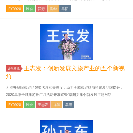
FY0920
展会
祥源
袁华
阜阳
王志发：创新发展文旅产业的五个新视
会展沙龙
角
为提升阜阳旅游品牌知名度和美誉度，助力全域旅游格局构建及品牌提升，
2020阜阳全域旅游推广月活动开幕式暨“阜阳文旅创新发展主题对话...
FY0920
展会
王志发
祥源
阜阳