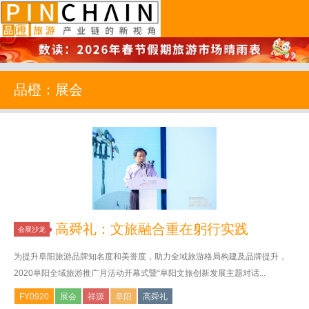
品橙旅游
品橙：展会
高舜礼：文旅融合重在躬行实践
会展沙龙
为提升阜阳旅游品牌知名度和美誉度，助力全域旅游格局构建及品牌提升，
2020阜阳全域旅游推广月活动开幕式暨“阜阳文旅创新发展主题对话...
FY0920
展会
祥源
阜阳
高舜礼