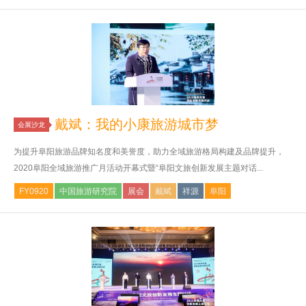
戴斌：我的小康旅游城市梦
会展沙龙
为提升阜阳旅游品牌知名度和美誉度，助力全域旅游格局构建及品牌提升，
2020阜阳全域旅游推广月活动开幕式暨“阜阳文旅创新发展主题对话...
FY0920
中国旅游研究院
展会
戴斌
祥源
阜阳