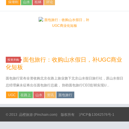
保继刚
山水
桂林
评论
面包旅行：收购山水假日，补UGC商业
投资并购
化短板
面包旅行宣布全资收购北京在路上旅业旗下北京山水假日旅行社，原山水假日
总经理麻永征将出任面包旅行总裁， 协助面包旅行CEO彭韬实现U...
UGC
在路上
山水
资讯
面包旅行
© 2013
品橙旅游
(Pinchain.com) 版权所有
沪ICP备13042576号-1