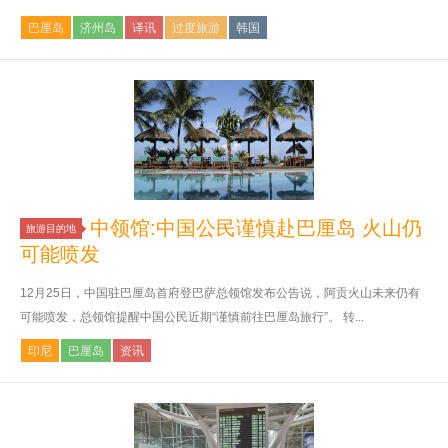
巴厘岛
济州岛
译讯
过度旅游
韩国
中领馆:中国公民谨慎赴巴厘岛 火山仍
旅游目的地
可能喷发
12月25日，中国驻巴厘岛首府登巴萨总领馆发布公告说，阿贡火山未来仍有
可能喷发，总领馆提醒中国公民近期“谨慎前往巴厘岛旅行”。 转...
印尼
巴厘岛
资讯