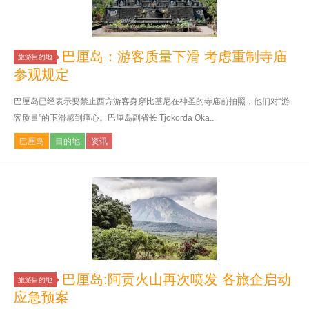
巴厘岛：游客质量下滑 考虑重制寺庙
旅游目的地
参观规定
巴厘岛已经表示要禁止西方游客身穿比基尼在神圣的寺庙前拍照，他们对“游
客质量”的下滑感到痛心。巴厘岛副省长 Tjokorda Oka...
巴厘岛
目的地
资讯
巴厘岛:阿贡火山再次喷发 各旅企启动
旅游目的地
应急预案