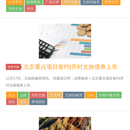
大连圣亚
岭南商旅
广发证券
开封文旅
文旅投融资
浙商证券
漳州文旅
资讯
北京重点项目签约|开封文旅债券上市
投资并购
12月17日，文旅投融资简讯。 转载请注明：品橙旅游 » 北京重点项目签约|开
封文旅债券上市...
北京
山西
开封文旅
意大利
文旅投融资
沈阳
河南中豫信用
深圳
资讯
霁海国际