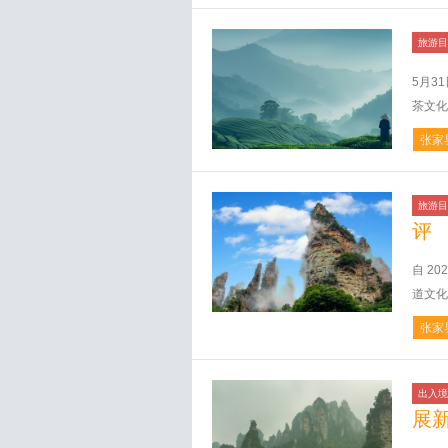
旅游目
5月3
茶文化
张家
旅游目
评
自 2
道文化
张家
出入境
展