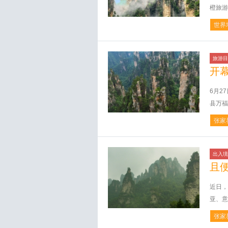
橙旅游
世界
旅游目
开
6月2
县万福
张家
出入境
且
近日，
亚、意
张家