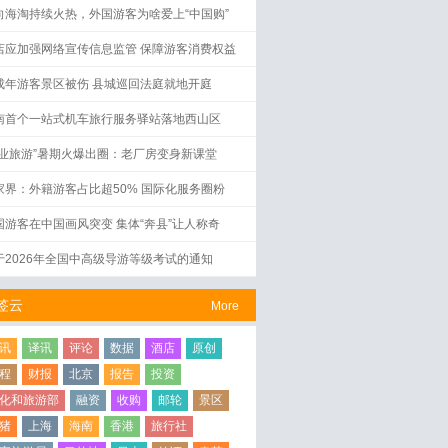
向海淘持续火热，外国游客为啥爱上“中国购”
店应加强网络宣传信息监管 保障游客消费权益
成年游客景区被伤 县城巡回法庭就地开庭
南首个一站式机车旅行服务驿站落地西山区
工业旅游”暑期火爆出圈：老厂房变身新课堂
家界：外籍游客占比超50% 国际化服务圈粉
国游客在中国画风突变 集体“奔县”让人称奇
于2026年全国中高级导游等级考试的通知
签云
More
讯
译讯
评论
数据
酒店
原创
程
财报
北京
报告
投资
化和旅游部
融资
收购
邮轮
景区
猪
上海
海南
香港
旅行社