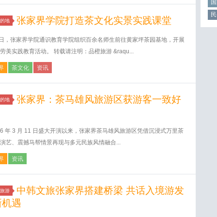
国
民
张家界学院打造茶文化实景实践课堂
的地
1日，张家界学院通识教育学院组织百余名师生前往黄家坪茶园基地，开展
劳美实践教育活动。 转载请注明：品橙旅游 &raqu...
界
茶文化
资讯
张家界：茶马雄风旅游区获游客一致好
的地
026 年 3 月 11 日盛大开演以来，张家界茶马雄风旅游区凭借沉浸式万里茶
演艺、震撼马帮情景再现与多元民族风情融合...
界
资讯
中韩文旅张家界搭建桥梁 共话入境游发
旅游
新机遇