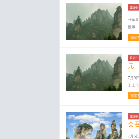
旅游目
张家界
显示，
张家
投资并
元
7月9
于上市
张家
旅游目
会
7月6