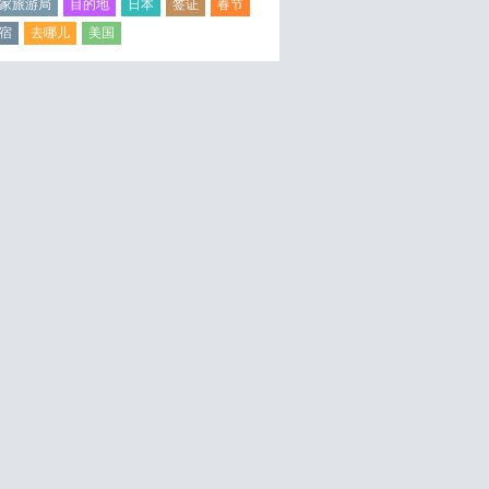
家旅游局
目的地
日本
签证
春节
宿
去哪儿
美国