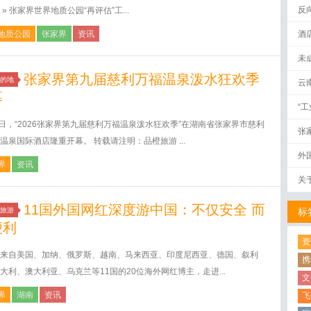
反
 » 张家界世界地质公园“再评估”工...
地质公园
张家界
资讯
酒
未
张家界第九届慈利万福温泉泼水狂欢季
的地
云
幕
“
7日，“2026张家界第九届慈利万福温泉泼水狂欢季”在湖南省张家界市慈利
张
温泉国际酒店隆重开幕。 转载请注明：品橙旅游 ...
外
界
资讯
关
11国外国网红深度游中国：不仅安全 而
旅游
标
便利
资
来自美国、加纳、俄罗斯、越南、马来西亚、印度尼西亚、德国、叙利
携
大利、澳大利亚、乌克兰等11国的20位海外网红博主，走进...
文
界
湖南
资讯
飞