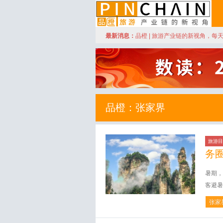
订阅
最新消息：
品橙 | 旅游产业链的新视角，每
品橙旅游
品橙：张家界
旅游目
务
暑期，
客避暑
张家