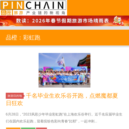
品橙旅游
品橙：彩虹跑
千名毕业生欢乐谷开跑，点燃魔都夏
旅游目的地
日狂欢
6月28日，“2023风彩少年毕业彩虹跑”在上海欢乐谷举行。近千名应届毕业生
们在园内欢乐起跑，迎着缤纷色彩向青春“比耶”，一起冲刺...