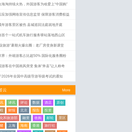
向海淘持续火热，外国游客为啥爱上“中国购”
店应加强网络宣传信息监管 保障游客消费权益
成年游客景区被伤 县城巡回法庭就地开庭
南首个一站式机车旅行服务驿站落地西山区
工业旅游”暑期火爆出圈：老厂房变身新课堂
家界：外籍游客占比超50% 国际化服务圈粉
国游客在中国画风突变 集体“奔县”让人称奇
于2026年全国中高级导游等级考试的通知
签云
More
讯
译讯
评论
数据
酒店
原创
程
财报
北京
报告
投资
化和旅游部
融资
收购
邮轮
景区
猪
上海
海南
香港
旅行社