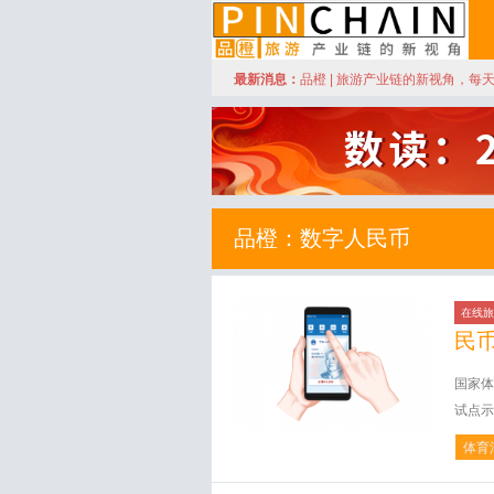
订阅
最新消息：
品橙 | 旅游产业链的新视角，每
品橙旅游
品橙：数字人民币
在线旅
民
国家体
试点示
体育