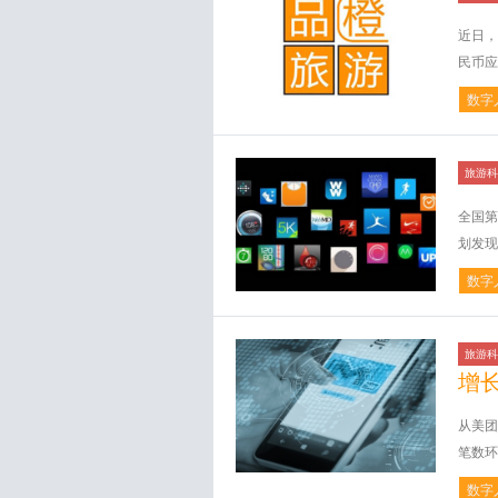
近日，
民币应
数字
旅游科
全国第
划发现
数字
旅游科
增长
从美团
笔数环
数字