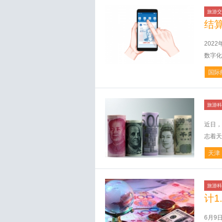
旅游交
结
202
数字化
国际
旅游科
近日，
志着天
天津
旅游科
计1
6月9