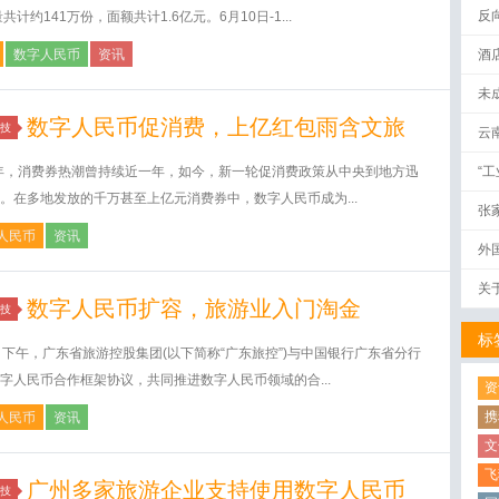
反
量共计约141万份，面额共计1.6亿元。6月10日-1...
数字人民币
资讯
酒
未
数字人民币促消费，上亿红包雨含文旅
技
云
0年，消费券热潮曾持续近一年，如今，新一轮促消费政策从中央到地方迅
“
。在多地发放的千万甚至上亿元消费券中，数字人民币成为...
张
人民币
资讯
外
关
数字人民币扩容，旅游业入门淘金
技
标
日下午，广东省旅游控股集团(以下简称“广东旅控”)与中国银行广东省分行
字人民币合作框架协议，共同推进数字人民币领域的合...
资
携
人民币
资讯
文
飞
广州多家旅游企业支持使用数字人民币
技