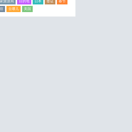
家旅游局
目的地
日本
签证
春节
宿
去哪儿
美国