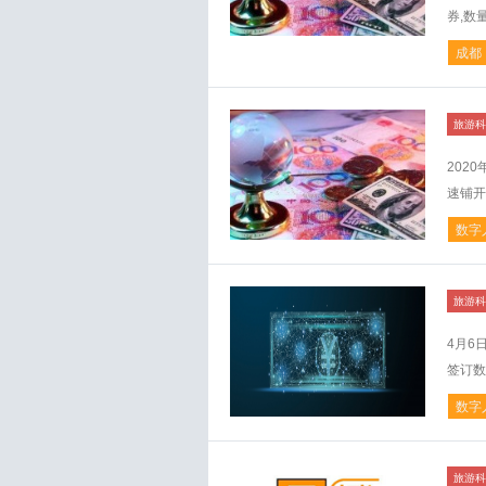
券,数
成都
旅游科
202
速铺开
数字
旅游科
4月6
签订数
数字
旅游科