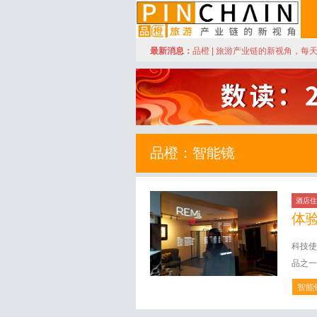
订阅
最新消息：
品橙 | 旅游产业链的新视角，每
品橙旅游
品橙：智能镜
酒店住
体
科技使
品之一
智能