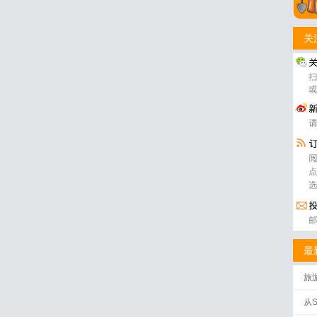
关
最
旅
批
从