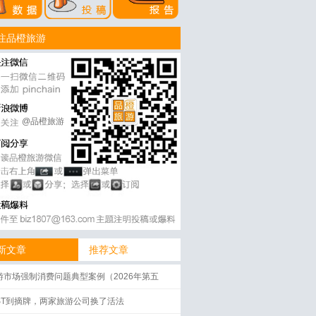
注品橙旅游
@品橙旅游
新文章
推荐文章
游市场强制消费问题典型案例（2026年第五
）
ST到摘牌，两家旅游公司换了活法