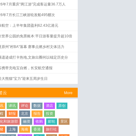
26年7月重庆“两江游”完成客运量36.7万人
026年7月长江三峡游轮发船495艘次
泰航空：上半年集团盈利62.43亿港元
京世界公园的免票账本:平日游客量提升超10倍
夏原州“村BA”落幕 赛事点燃乡村文体活力
满遗迹成打卡热地,文旅出圈何以锚定历史分
？
客携带充电宝自燃，长安航空通报
美大熊猫“宝力”迎来五周岁生日
签云
More
讯
译讯
评论
数据
酒店
原创
程
财报
北京
报告
投资
化和旅游部
融资
收购
邮轮
景区
猪
上海
海南
香港
旅行社