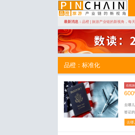
订阅
最新消息：
品橙 | 旅游产业链的新视角，每
品橙旅游
品橙：标准化
在线旅
60
去哪儿
签证的
去哪