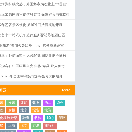
向海淘持续火热，外国游客为啥爱上“中国购”
店应加强网络宣传信息监管 保障游客消费权益
成年游客景区被伤 县城巡回法庭就地开庭
南首个一站式机车旅行服务驿站落地西山区
工业旅游”暑期火爆出圈：老厂房变身新课堂
家界：外籍游客占比超50% 国际化服务圈粉
国游客在中国画风突变 集体“奔县”让人称奇
于2026年全国中高级导游等级考试的通知
签云
More
讯
译讯
评论
数据
酒店
原创
程
财报
北京
报告
投资
化和旅游部
融资
收购
邮轮
景区
猪
上海
海南
香港
旅行社