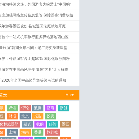
向海淘持续火热，外国游客为啥爱上“中国购”
店应加强网络宣传信息监管 保障游客消费权益
成年游客景区被伤 县城巡回法庭就地开庭
南首个一站式机车旅行服务驿站落地西山区
工业旅游”暑期火爆出圈：老厂房变身新课堂
家界：外籍游客占比超50% 国际化服务圈粉
国游客在中国画风突变 集体“奔县”让人称奇
于2026年全国中高级导游等级考试的通知
签云
More
讯
译讯
评论
数据
酒店
原创
程
财报
北京
报告
投资
化和旅游部
融资
收购
邮轮
景区
猪
上海
海南
香港
旅行社