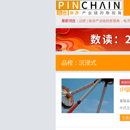
订阅
最新消息：
品橙 | 旅游产业链的新视角，每
品橙旅游
品橙：沉浸式
旅游目
IP
暑期各
中式主
主题