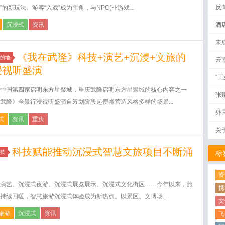
反
”的新玩法。游客“入戏”成为主角，与NPC(非游戏...
沉浸式
资讯
酒
未
《我在武隆》科技+演艺+沉浸+文旅的
的地
云
浸视听盛演
“
中国第四家启明东方星聚城，重庆武隆启明东方星聚城的核心内容之一
张
武隆》全景行浸视听盛演自筹划阶段起便将营造风格多样的场景...
外
式
资讯
重庆
关
科技赋能推动沉浸式智慧文旅项目不断涌
技
标
资
演艺、沉浸式夜游、沉浸式展览展示、沉浸式文化街区……今年以来，旅
携
持续回暖，智慧旅游沉浸式体验成为新热点。以景区、文博场...
文
旅游
沉浸式
资讯
飞