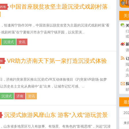
中国首座脱贫攻坚主题沉浸式戏剧村落
的地
园
关
日，恰逢闽宁协作30年，中国首座以脱贫攻坚为主题的沉浸式戏剧村落“看
·戏剧村落”在宁夏银川市永宁县闽宁镇开园，以实景演...
沉浸式
资讯
VR助力济南天下第一泉打造沉浸式体验
技
P
8日，济南趵突泉景区推出沉浸式VR互动体验项目《趵突泉VR剧场·如梦
让历史名士文化从典籍中“走”出来，让城市记忆可感、...
沉浸式
济南
资讯
最
2
沉浸式旅游风靡山东 游客“入戏”游玩赏景
来
，山东省多地景区引入有故事、有场景、有角色的“影视思维”，兴起“沉浸