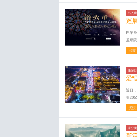
出入境
巡
巴黎圣
圣母院
巴黎
旅游目
爱“
近日，
业20
沉浸
未分类
新