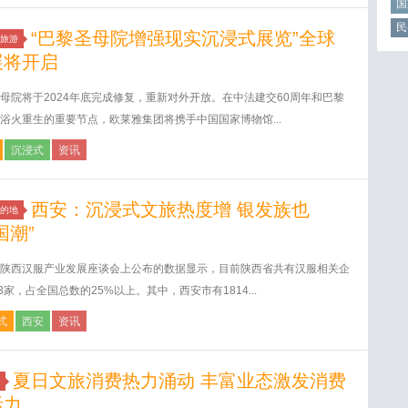
国
民
“巴黎圣母院增强现实沉浸式展览”全球
旅游
展将开启
母院将于2024年底完成修复，重新对外开放。在中法建交60周年和巴黎
浴火重生的重要节点，欧莱雅集团将携手中国国家博物馆...
沉浸式
资讯
西安：沉浸式文旅热度增 银发族也
的地
国潮”
陕西汉服产业发展座谈会上公布的数据显示，目前陕西省共有汉服相关企
53家，占全国总数的25%以上。其中，西安市有1814...
式
西安
资讯
夏日文旅消费热力涌动 丰富业态激发消费
活力