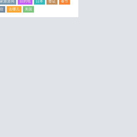
家旅游局
目的地
日本
签证
春节
宿
去哪儿
美国