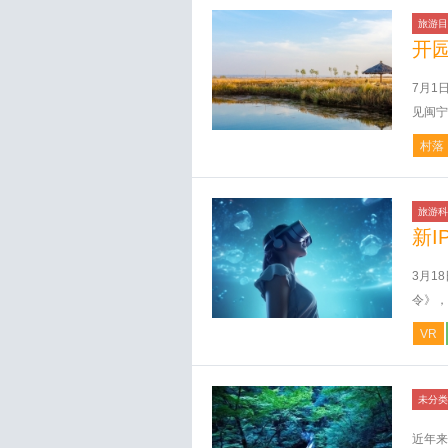
旅游目
开
7月1
见闽宁
村落
旅游科
新I
3月1
令》，
VR
未分类
近年来