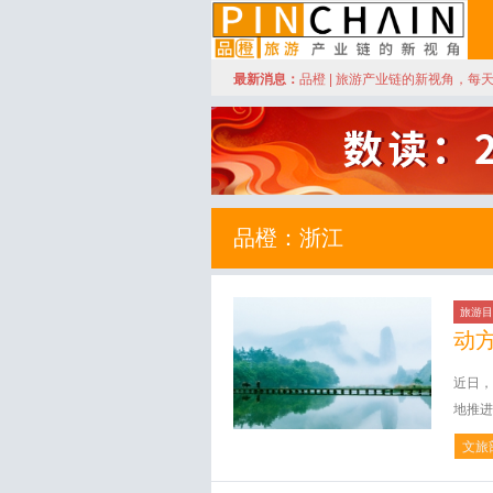
订阅
最新消息：
品橙 | 旅游产业链的新视角，每
品橙旅游
品橙：浙江
旅游目
动
近日，
地推进
文旅