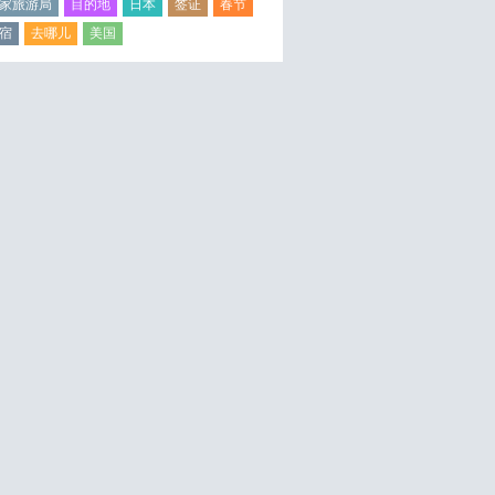
家旅游局
目的地
日本
签证
春节
宿
去哪儿
美国