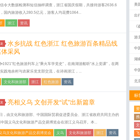
美
信令大数据检测和短信抽样调查，浙江省国庆假期，共接待游客2636.6
，国内旅游收入280.5亿元，游客人均花费1064...
出
节
浙江
资讯
《
破
游
水乡抗战 红色浙江 红色旅游百条精品线
龙
中
媒体采风
湖
湖•1921”红色旅游列车上“乘火车学党史”，在南湖游船听“水上党课”，在两
中
实践地余村与农家乐党支部交流，在诗画浙江，...
北
文化和旅游部
浙江
红色旅游
资讯
标
亮相义乌 文创开发“试”出新篇章
龙
资
5日，由文化和旅游部、中国国际贸易促进委员会、浙江省政府共同主办的
携
届中国义乌文化和旅游产品交易博览会在浙江义乌召开。本...
文
义乌文化和旅游产品交易博览会
义乌
文化和旅游部
浙江
资讯
飞