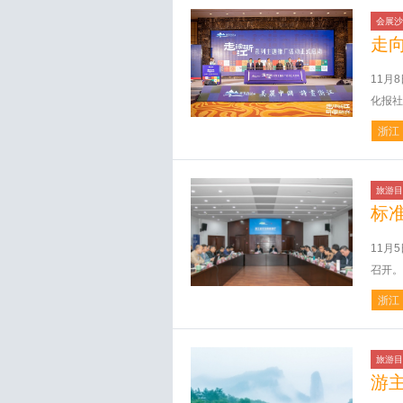
会展沙
走
11月
化报社
浙江
旅游目
标准
11月
召开。
浙江
旅游目
游