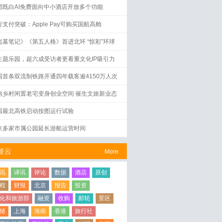
团既白AI免费面向中小酒店开放多个功能
行支付突破：Apple Pay可购买国航高舱
盗墓笔记》《第五人格》首进北环 “惊彩”环球
界启幕
主题乐园，超六成受访者更看重文化IP吸引力
国首条双流制铁路开通四年载客逾4150万人次
南乡村闲置老宅变身创业空间 催生文旅新业态
国最北高铁启动按图运行试验
京多家市属公园延长游船运营时间
签云
More
讯
译讯
评论
数据
酒店
原创
程
财报
北京
报告
投资
化和旅游部
融资
收购
邮轮
景区
猪
上海
海南
香港
旅行社