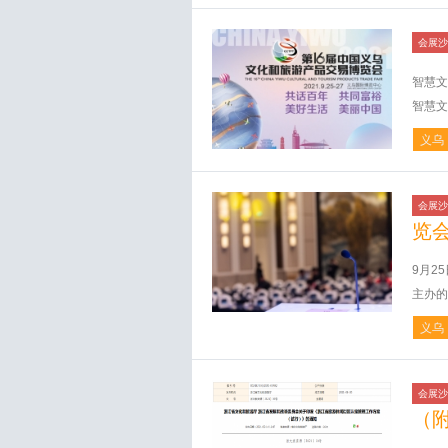
会展沙
智慧文
智慧文
义乌
会展沙
览
9月2
主办的
义乌
会展沙
（