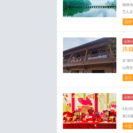
据移动
万人次
国庆
会展沙
路
在“南
山理念
嘉兴
会展沙
9月2
第16
中国