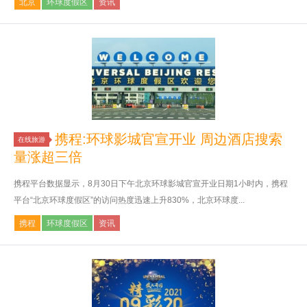
北京
环球度假区
资讯
携程:环球影城官宣开业 周边酒店搜索
在线旅游
量涨超三倍
携程平台数据显示，8月30日下午北京环球影城官宣开业日期1小时内，携程
平台“北京环球度假区”的访问热度迅速上升830%，北京环球度...
携程
环球度假区
资讯