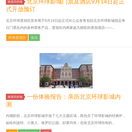
北京环球影城门票及酒店9月14日起正
旅游目的地
式开放预订
北京环球度假区宣布将于9月14日起正式向公众发售包括北京环球影城指定单
日门票在内的多种票务产品，度假区内两家超凡精彩的度假酒店——...
环球度假区
资讯
一份体验报告：亲历北京环球影城内
旅游目的地
测
内测阶段，北京环球影城开放了七大主题区域，既包含了环球影城的经典IP，
如哈利波特、小黄人、侏罗纪公园、好莱坞等；也有北京环球特有的...