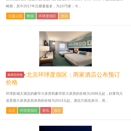
峰期，其中2017年注册量最多，为1075家；今...
主题公园
数据
环球度假区
资讯
北京环球度假区：两家酒店公布预订
旅游目的地
价格
环球影城大酒店的豪华大床房和豪华双大床房的价格为1696元起，好莱坞大
道景观大床房及双床房的价格为2014元起。酒店方面也表示，房...
北京
环球度假区
资讯
酒店