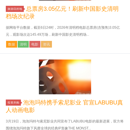
总票房3.05亿元！刷新中国影史清明
旅游目的地
档场次纪录
据网络平台数据，截至6日24时，2026年清明档电影总票房(含预售)3.05亿
元，观影场次达145.49万场，刷新中国影史清明档场...
数据
清明
电影
资讯
泡泡玛特携手索尼影业 官宣LABUBU真
投资并购
人动画电影
3月19日，泡泡玛特与索尼影业共同宣布了LABUBU电影的最新进展，双方将
围绕泡泡玛特旗下风靡全球的经典IP形象THE MONST...