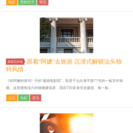
电影
票根经济
资讯
跟着“阿嬷”去旅游 沉浸式解锁汕头独
旅游目的地
特风情
《给阿嬷的情书》中的“暹南电影院”，取景于汕头海平路77号的一栋百年骑
楼。这里拥有连片的骑楼建筑群，现存700多座历史建筑，每一栋...
汕头
电影
资讯