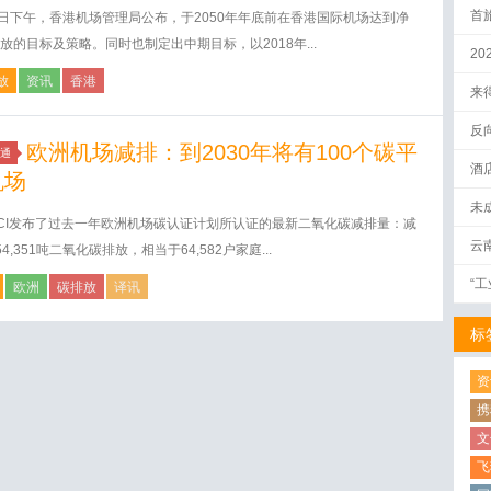
首
9日下午，香港机场管理局公布，于2050年年底前在香港国际机场达到净
蓝
放的目标及策略。同时也制定出中期目标，以2018年...
2
放
资讯
香港
来
反
欧洲机场减排：到2030年将有100个碳平
通
酒
机场
未
CI发布了过去一年欧洲机场碳认证计划所认证的最新二氧化碳减排量：减
云
4,351吨二氧化碳排放，相当于64,582户家庭...
“
欧洲
碳排放
译讯
标
资
携
文
飞