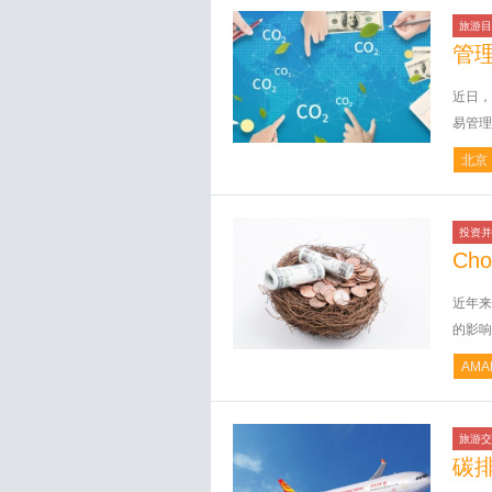
旅游目
管
近日，
易管理
北京
投资并
Cho
近年来
的影响
AMA
旅游交
碳