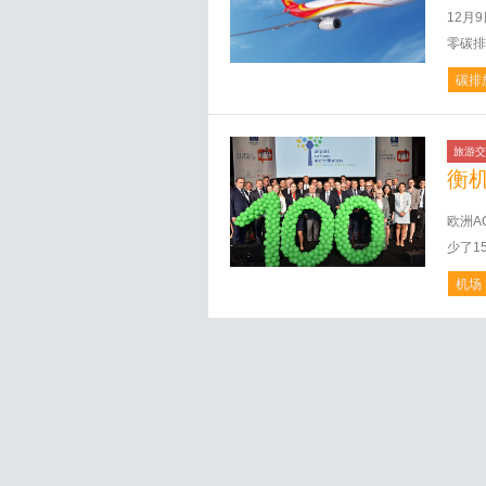
12月
零碳排
碳排
旅游交
衡
欧洲A
少了15
机场