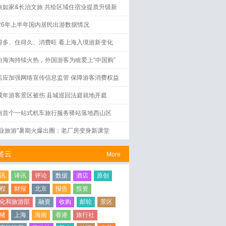
旅如家&长治文旅 共绘区域住宿业提质升级新
图
026年上半年国内居民出游数据情况
得多、住得久、消费旺 看上海入境游新变化
向海淘持续火热，外国游客为啥爱上“中国购”
店应加强网络宣传信息监管 保障游客消费权益
成年游客景区被伤 县城巡回法庭就地开庭
南首个一站式机车旅行服务驿站落地西山区
工业旅游”暑期火爆出圈：老厂房变身新课堂
签云
More
讯
译讯
评论
数据
酒店
原创
程
财报
北京
报告
投资
化和旅游部
融资
收购
邮轮
景区
猪
上海
海南
香港
旅行社