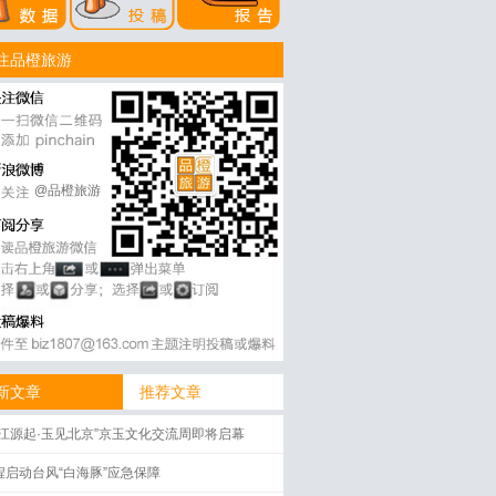
注品橙旅游
@品橙旅游
新文章
推荐文章
三江源起·玉见北京”京玉文化交流周即将启幕
程启动台风“白海豚”应急保障