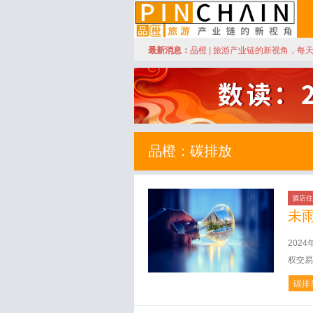
订阅
最新消息：
品橙 | 旅游产业链的新视角，每
品橙旅游
品橙：碳排放
酒店住
未
202
权交易
碳排