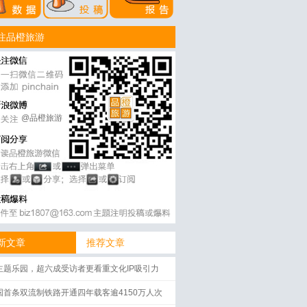
注品橙旅游
@品橙旅游
新文章
推荐文章
主题乐园，超六成受访者更看重文化IP吸引力
国首条双流制铁路开通四年载客逾4150万人次