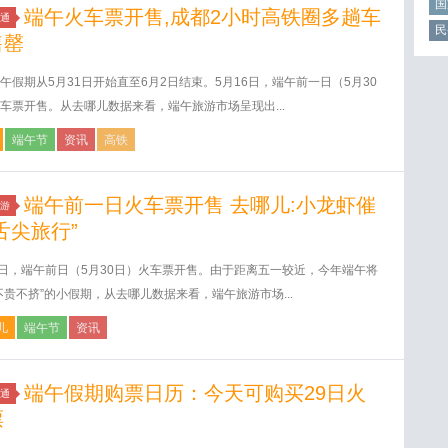
国
端午火车票开售,成都2小时高铁圈多趟车
通
民
售罄
午假期从5月31日开始直至6月2日结束。5月16日，端午前一日（5月30
车票开售。从去哪儿数据来看，端午旅游市场呈现出...
端午节
资讯
高铁
端午前一日火车票开售 去哪儿:小龙虾催
游
舌尖旅行”
6日，端午前日（5月30日）火车票开售。由于距离五一较近，今年端午将
不贵不挤”的小假期，从去哪儿数据来看，端午旅游市场...
儿
端午节
资讯
端午假期购票日历：今天可购买29日火
通
票