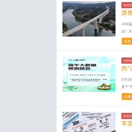
旅游交
票
今年端
日）火
成都
在线旅
热“
5月1
是个“
去哪
旅游交
车