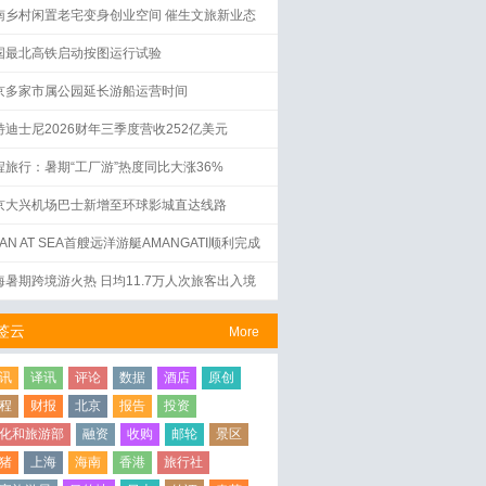
南乡村闲置老宅变身创业空间 催生文旅新业态
国最北高铁启动按图运行试验
京多家市属公园延长游船运营时间
特迪士尼2026财年三季度营收252亿美元
程旅行：暑期“工厂游”热度同比大涨36%
京大兴机场巴士新增至环球影城直达线路
AN AT SEA首艘远洋游艇AMANGATI顺利完成
水仪式
海暑期跨境游火热 日均11.7万人次旅客出入境
签云
More
讯
译讯
评论
数据
酒店
原创
程
财报
北京
报告
投资
化和旅游部
融资
收购
邮轮
景区
猪
上海
海南
香港
旅行社