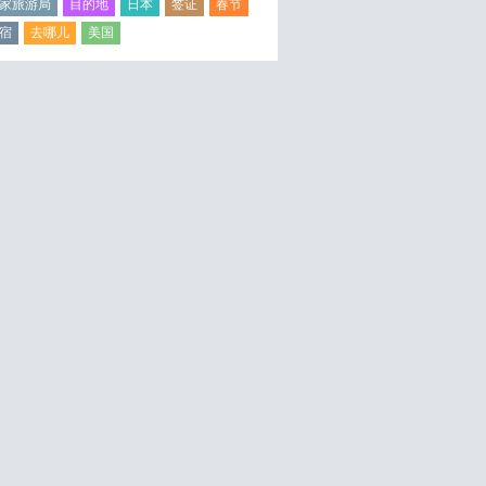
家旅游局
目的地
日本
签证
春节
宿
去哪儿
美国