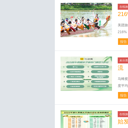
在线旅
21
美团旅
216
报告
未分类
流
马蜂窝
度平均
报告
在线旅
始发