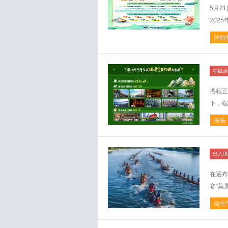
5月2
202
同程
在线旅
携程正
下，端
报告
出入境
在遍布
赛”莫
端午