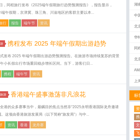
湖
1日，同程旅行发布《2025端午假期旅行趋势预测报告》，报告显示，
5年端午假期，京津冀、珠三角、川渝地区的客群主要以本...
中
旅行
报告
端午节
资讯
北
华
携程发布 2025 年端午假期出游趋势
游
同
式发布 2025 年端午假期出游趋势预测报告。在旅游市场持续复苏的背景
北
午小长假出行市场重回稳步增长区间。当下，游客们日...
AM
携程
端午节
资讯
下
上
香港端午盛事激荡非凡浪花
旅游
标
全港的众多赛事当中，最瞩目的焦点当然非“2025永明香港国际龙舟邀请
资
属。这项由香港旅游发展局（以下简称“旅发局”）与中...
携
节
资讯
香港
龙舟赛
文
飞