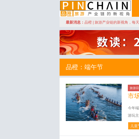
订阅
最新消息：
品橙 | 旅游产业链的新视角，每
品橙旅游
品橙：端午节
旅游目
市
今年端
游玩主
儿童