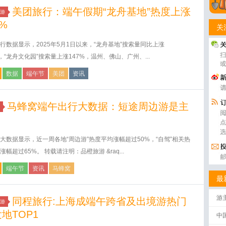
美团旅行：端午假期“龙舟基地”热度上涨
游
6%
关
行数据显示，2025年5月1日以来，“龙舟基地”搜索量同比上涨
%，“龙舟文化园”搜索量上涨147%，温州、佛山、广州、...
数据
端午节
美团
资讯
马蜂窝端午出行大数据：短途周边游是主
大数据显示，近一周各地“周边游”热度平均涨幅超过50%，“自驾”相关热
涨幅超过65%。 转载请注明：品橙旅游 &raq...
端午节
资讯
马蜂窝
最
游
同程旅行:上海成端午跨省及出境游热门
游
地TOP1
中