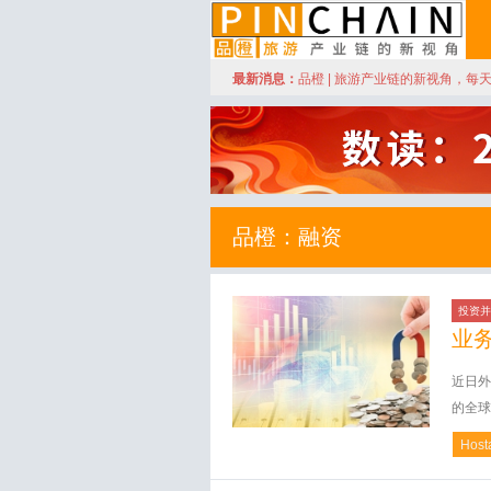
订阅
最新消息：
品橙 | 旅游产业链的新视角，每
品橙旅游
品橙：融资
投资并
业
近日外
的全球增
Host