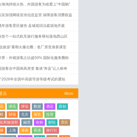
向海淘持续火热，外国游客为啥爱上“中国购”
店应加强网络宣传信息监管 保障游客消费权益
成年游客景区被伤 县城巡回法庭就地开庭
南首个一站式机车旅行服务驿站落地西山区
工业旅游”暑期火爆出圈：老厂房变身新课堂
家界：外籍游客占比超50% 国际化服务圈粉
国游客在中国画风突变 集体“奔县”让人称奇
于2026年全国中高级导游等级考试的通知
签云
More
讯
译讯
评论
数据
酒店
原创
程
财报
北京
报告
投资
化和旅游部
融资
收购
邮轮
景区
猪
上海
海南
香港
旅行社