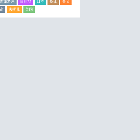
家旅游局
目的地
日本
签证
春节
宿
去哪儿
美国