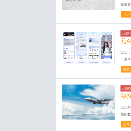
轮融资
Tour
旅游科
元
近日，
下属粤
融资
旅游交
融
近日外
化的收
土耳