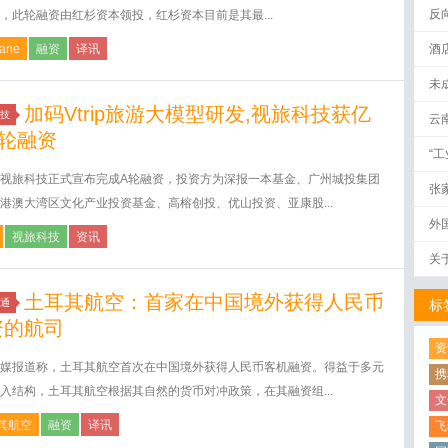
反
，此轮融资由红杉资本领投，红杉资本目前是其最...
lane
融资
译讯
酒
未
加码Vtrip旅游大模型研发,视旅科技获亿
技
云
A轮融资
“
视旅科技正式宣布完成A轮融资，投资方为深报一本基金、广州城投集团
张
港澳大湾区文化产业投资基金、高榕创投、优山投资、亚康股...
外
视旅科技
资讯
关
土耳其航空：首家在中国境外获得人民币
通
标
资的航司
资
媒报道称，土耳其航空首次在中国境外获得人民币客机融资。得益于多元
携
入结构，土耳其航空根据其自然的货币对冲政策，在其融资组...
文
其航空
融资
译讯
飞