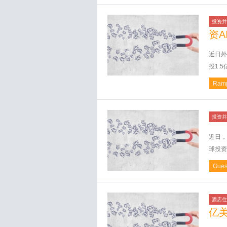
投资并
资A
近日外
投1.5
Ram
投资并
近日，
球投资公
Gues
酒店住
亿