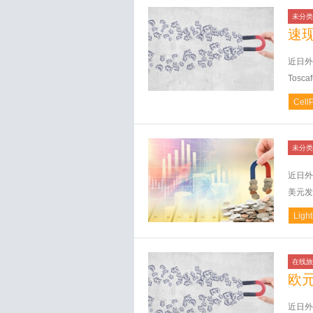
未分类
速
近日外
Toscaf
CellP
未分类
近日外
美元发
Ligh
在线旅
欧
近日外