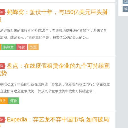
国
民
蚂蜂窝：蛰伏十年，与150亿美元巨头掰
游
腕
爱好做起来的旅行社区坚持10年，在旅游消费升级的背景下，迎来了自
浪潮。陈罡表示：“更刺激的事是，和市值150亿美元的公...
蚂蜂窝
评价
陈罡
盘点：在线度假租赁企业的九个可持续竞
宿
优势
续推动这个年轻的行业在国内进一步发展，笔者现与各位同行分享在线度
企业如何建立竞争优势，并从九个竞争优势中找出可持续竞争...
租赁
评价
Expedia：弃艺龙不弃中国市场 如何破局
游
状