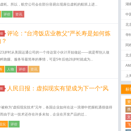
湖
虚耗。所以，航空公司会在部分容易出现座位虚耗的航班上进...
评价
资讯
中
北
评论：“台湾饭店业教父”严长寿是如何炼
宿
华
的？
同
23岁时从美国运通公司的一个传达室小伙计开始做起——就是帮别人做
北
粹跑腿、服务等最简单的事情，可是5年后他28岁时就成为...
AM
寿
人物
评价
资讯
下
上
人民日报：虚拟现实有望成为下一个“风
技
标
资
6年被称为“虚拟现实技术”元年，各国企业如何在这一浪潮中把握机遇很值得
携
而由于这一技术还存在许多未知，企业在开发产品的过...
文
现实
评价
飞