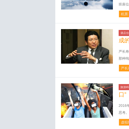
班座位
机票
酒店住
成
严长寿
那种纯
严长
旅游科
口”
201
思考。
虚拟