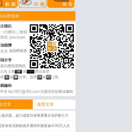
注品橙旅游
@品橙旅游
新文章
推荐文章
主题乐园，超六成受访者更看重文化IP吸引力
国首条双流制铁路开通四年载客逾4150万人次