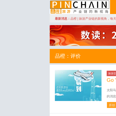
订阅
最新消息：
品橙 | 旅游产业链的新视角，每
品橙旅游
品橙：评价
旅游交
Go
太阳马
的消息
原创