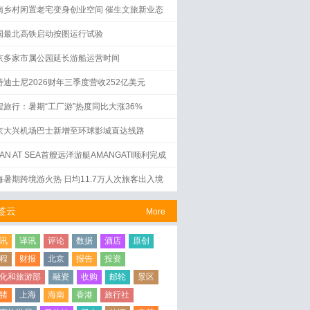
南乡村闲置老宅变身创业空间 催生文旅新业态
国最北高铁启动按图运行试验
京多家市属公园延长游船运营时间
特迪士尼2026财年三季度营收252亿美元
程旅行：暑期“工厂游”热度同比大涨36%
京大兴机场巴士新增至环球影城直达线路
AN AT SEA首艘远洋游艇AMANGATI顺利完成
水仪式
海暑期跨境游火热 日均11.7万人次旅客出入境
签云
More
讯
译讯
评论
数据
酒店
原创
程
财报
北京
报告
投资
化和旅游部
融资
收购
邮轮
景区
猪
上海
海南
香港
旅行社