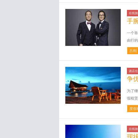
在线旅
手
一个靠
由行的
吕刚
酒店住
争
为了继
假租赁
度假
在线旅
现