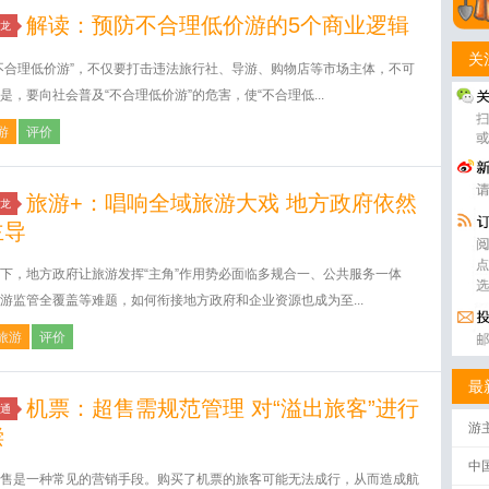
解读：预防不合理低价游的5个商业逻辑
龙
关
不合理低价游”，不仅要打击违法旅行社、导游、购物店等市场主体，不可
是，要向社会普及“不合理低价游”的危害，使“不合理低...
游
评价
旅游+：唱响全域旅游大戏 地方政府依然
龙
主导
下，地方政府让旅游发挥“主角”作用势必面临多规合一、公共服务一体
游监管全覆盖等难题，如何衔接地方政府和企业资源也成为至...
旅游
评价
最
机票：超售需规范管理 对“溢出旅客”进行
通
游
偿
中
售是一种常见的营销手段。购买了机票的旅客可能无法成行，从而造成航