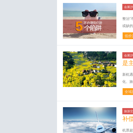
会展沙
整治“
或缺的
低价
会展沙
是
新机遇
化、旅
全域
旅游交
补
机票超