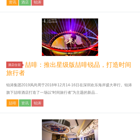
资讯
酒店
铂涛
喆啡：推出星级版喆啡锐品，打造时间
酒店住宿
旅行者
铂涛集团2019风尚周于2018年12月14-16日在深圳欢乐海岸盛大举行。铂涛
旗下喆啡酒店打造了一场以“时间旅行者”为主题的新品...
喆啡
资讯
铂涛