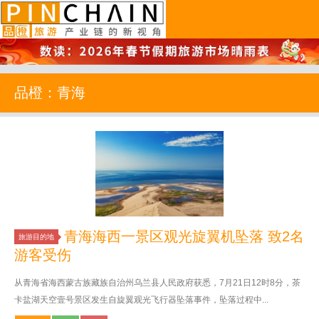
品橙旅游
品橙：青海
青海海西一景区观光旋翼机坠落 致2名
旅游目的地
游客受伤
从青海省海西蒙古族藏族自治州乌兰县人民政府获悉，7月21日12时8分，茶
卡盐湖天空壹号景区发生自旋翼观光飞行器坠落事件，坠落过程中...