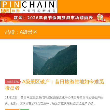
品橙旅游
品橙：A级景区
A级景区破产：昔日旅游胜地如今难觅
旅游目的地
接盘者
11月12日，昔日网红重庆龙门阵景区旅游文化中心项目降价后再次被公开拍
卖。据悉，该项目首次拍卖曾流标，经营方重庆瑞银旅游也迎来了破...